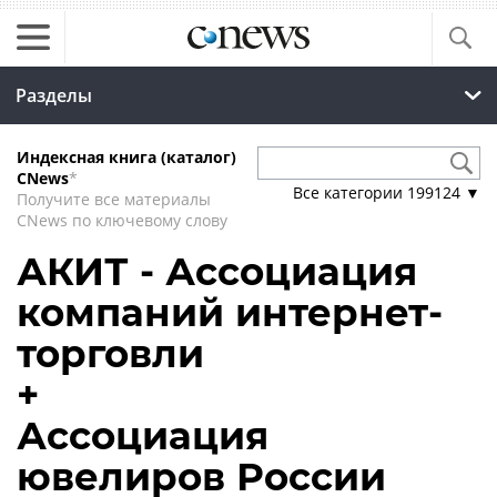
Разделы
Индексная книга (каталог)
CNews
*
Все категории
199124
▼
Получите все материалы
CNews по ключевому слову
АКИТ - Ассоциация
компаний интернет-
торговли
+
Ассоциация
ювелиров России