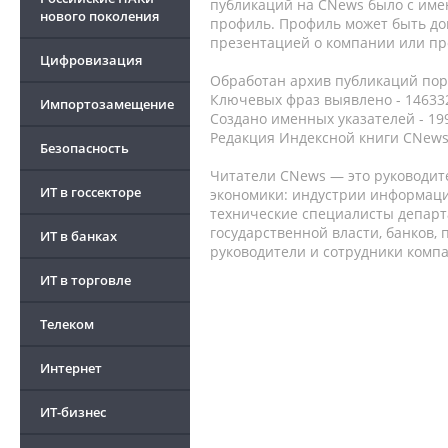
публикаций на CNews было с име
нового поколения
профиль. Профиль может быть до
презентацией о компании или про
Цифровизация
Обработан архив публикаций порт
Ключевых фраз выявлено - 146332
Импортозамещение
Создано именных указателей - 19
Редакция Индексной книги CNews
Безопасность
Читатели CNews — это руководит
ИТ в госсекторе
экономики: индустрии информаци
технические специалисты депар
государственной власти, банков,
ИТ в банках
руководители и сотрудники комп
ИТ в торговле
Телеком
Интернет
ИТ-бизнес