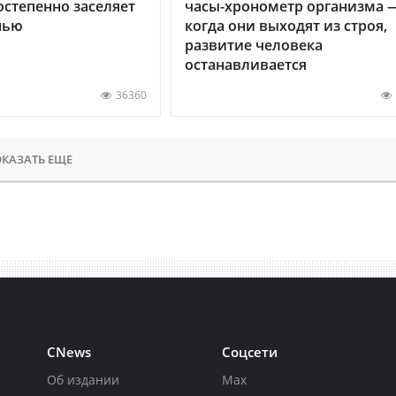
остепенно заселяет
часы-хронометр организма 
нью
когда они выходят из строя,
развитие человека
останавливается
36360
КАЗАТЬ ЕЩЕ
CNews
Соцсети
Об издании
Max