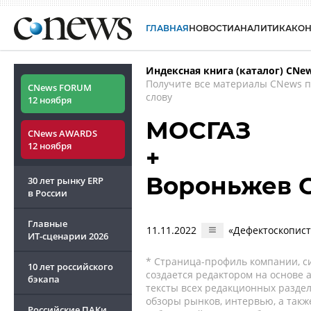
ГЛАВНАЯ
НОВОСТИ
АНАЛИТИКА
КО
Индексная книга (каталог) CNe
Получите все материалы CNews 
CNews FORUM
слову
12 ноября
МОСГАЗ
CNews AWARDS
12 ноября
+
Вороньжев 
30 лет рынку ERP
в России
Главные
11.11.2022
«Дефектоскопист 
ИТ-сценарии
2026
* Страница-профиль компании, сис
10 лет российского
создается редактором на основе
бэкапа
тексты всех редакционных раздел
обзоры рынков, интервью, а такж
Российские ПАКи