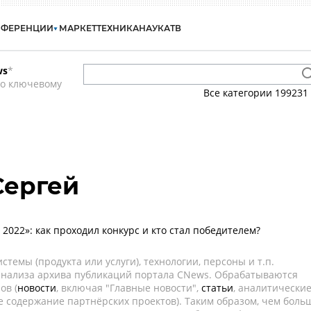
НФЕРЕНЦИИ
МАРКЕТ
ТЕХНИКА
НАУКА
ТВ
ws
*
по ключевому
Все категории
199231
Сергей
2022»: как проходил конкурс и кто стал победителем?
темы (продукта или услуги), технологии, персоны и т.п.
 анализа архива публикаций портала CNews. Обрабатываются
ов (
новости
, включая "Главные новости",
статьи
, аналитически
е содержание партнёрских проектов). Таким образом, чем боль