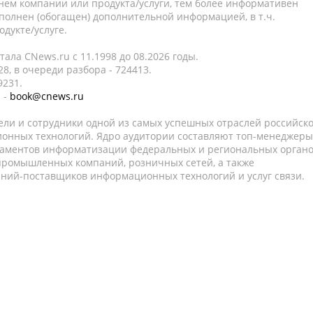
нем компании или продукта/услуги, тем более информативен
полнен (обогащен) дополнительной информацией, в т.ч.
дукте/услуге.
ала CNews.ru c 11.1998 до 08.2026 годы.
8, в очереди разбора - 724413.
9231.
 -
book@cnews.ru
ели и сотрудники одной из самых успешных отраслей российск
онных технологий. Ядро аудитории составляют топ-менеджеры
таментов информатизации федеральных и региональных орган
 промышленных компаний, розничных сетей, а также
аний-поставщиков информационных технологий и услуг связи.