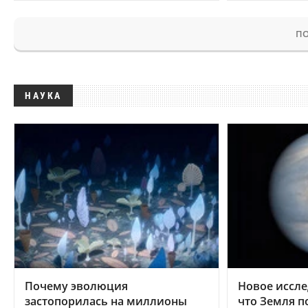
ПО
НАУКА
Почему эволюция
Новое иссле
застопорилась на миллионы
что Земля п