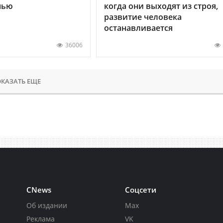
нью
когда они выходят из строя,
развитие человека
останавливается
36006
КАЗАТЬ ЕЩЕ
CNews
Соцсети
Об издании
Max
Реклама
VK