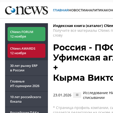
ГЛАВНАЯ
НОВОСТИ
АНАЛИТИКА
КО
Индексная книга (каталог) CNe
Получите все материалы CNews 
CNews FORUM
слову
12 ноября
Россия - ПФО
CNews AWARDS
12 ноября
Уфимская а
+
30 лет рынку ERP
в России
Кырма Викт
Главные
ИТ-сценарии
2026
Исследование Н
23.01.2026
10 лет российского
списывании
бэкапа
* Страница-профиль компании, сис
создается редактором на основе
Российские ПАКи