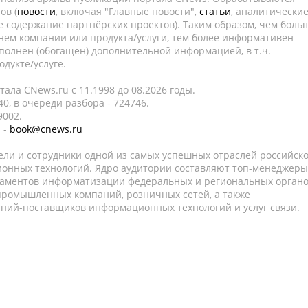
ов (
новости
, включая "Главные новости",
статьи
, аналитически
е содержание партнёрских проектов). Таким образом, чем боль
нем компании или продукта/услуги, тем более информативен
полнен (обогащен) дополнительной информацией, в т.ч.
дукте/услуге.
ала CNews.ru c 11.1998 до 08.2026 годы.
0, в очереди разбора - 724746.
9002.
 -
book@cnews.ru
ели и сотрудники одной из самых успешных отраслей российск
онных технологий. Ядро аудитории составляют топ-менеджеры
таментов информатизации федеральных и региональных орган
 промышленных компаний, розничных сетей, а также
аний-поставщиков информационных технологий и услуг связи.