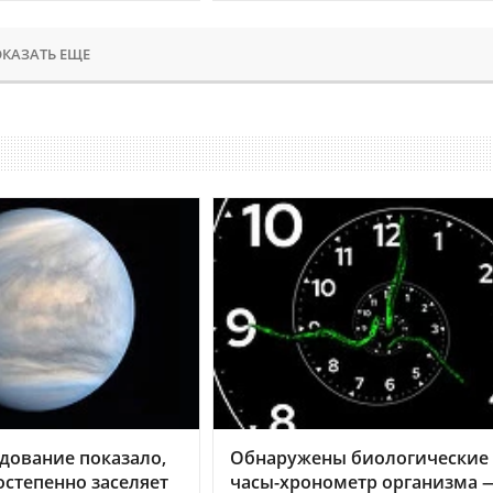
КАЗАТЬ ЕЩЕ
дование показало,
Обнаружены биологические
остепенно заселяет
часы-хронометр организма 