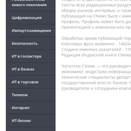
нового поколения
тексты всех редакционных раздел
обзоры рынков, интервью, а такж
публикаций на CNews было с име
Цифровизация
профиль. Профиль может быть до
презентацией о компании или про
Импортозамещение
Обработан архив публикаций порт
Безопасность
Ключевых фраз выявлено - 146264
Создано именных указателей - 19
Редакция Индексной книги CNews
ИТ в госсекторе
Читатели CNews — это руководит
ИТ в банках
экономики: индустрии информаци
технические специалисты депар
ИТ в торговле
государственной власти, банков,
руководители и сотрудники комп
Телеком
Интернет
ИТ-бизнес