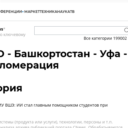
НФЕРЕНЦИИ
МАРКЕТ
ТЕХНИКА
НАУКА
ТВ
ws
*
по ключевому
Все категории
199002
 - Башкортостан - Уфа -
гломерация
ория
ИУ ВШЭ: ИИ стал главным помощником студентов при
темы (продукта или услуги), технологии, персоны и т.п.
 анализа архива публикаций портала CNews. Обрабатываются