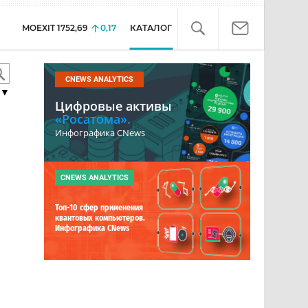
MOEXIT
1752,69
0,17
КАТАЛОГ
CNEWS ANALYTICS
▼
Цифровые активы
«Росатома».
Инфографика CNews
CNEWS ANALYTICS
Топ-10 сфер применения
квантовых компьютеров.
Инфографика CNews