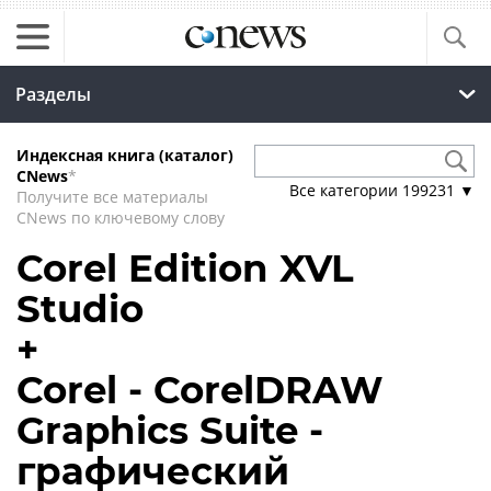
Разделы
Индексная книга (каталог)
CNews
*
Все категории
199231
▼
Получите все материалы
CNews по ключевому слову
Corel Edition XVL
Studio
+
Corel - CorelDRAW
Graphics Suite -
графический