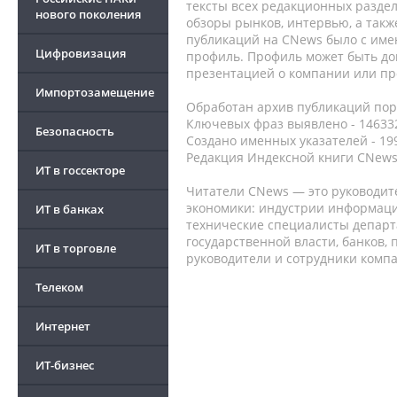
тексты всех редакционных раздел
нового поколения
обзоры рынков, интервью, а такж
публикаций на CNews было с име
Цифровизация
профиль. Профиль может быть до
презентацией о компании или про
Импортозамещение
Обработан архив публикаций порт
Ключевых фраз выявлено - 146332
Безопасность
Создано именных указателей - 19
Редакция Индексной книги CNews
ИТ в госсекторе
Читатели CNews — это руководит
экономики: индустрии информаци
ИТ в банках
технические специалисты депар
государственной власти, банков,
ИТ в торговле
руководители и сотрудники комп
Телеком
Интернет
ИТ-бизнес