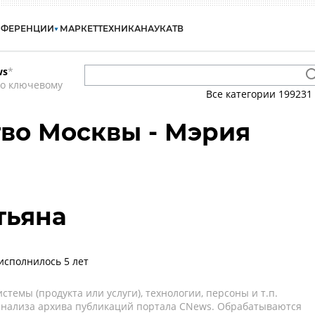
НФЕРЕНЦИИ
МАРКЕТ
ТЕХНИКА
НАУКА
ТВ
ws
*
по ключевому
Все категории
199231
во Москвы - Мэрия
тьяна
исполнилось 5 лет
темы (продукта или услуги), технологии, персоны и т.п.
 анализа архива публикаций портала CNews. Обрабатываются