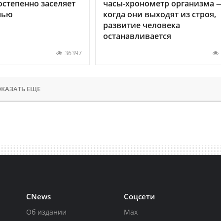
остепенно заселяет
часы-хронометр организма 
нью
когда они выходят из строя,
развитие человека
останавливается
36397
КАЗАТЬ ЕЩЕ
CNews
Соцсети
Об издании
Max