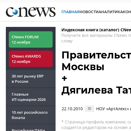
ГЛАВНАЯ
НОВОСТИ
АНАЛИТИКА
КО
Индексная книга (каталог) CNe
Получите все материалы CNews 
CNews FORUM
слову
12 ноября
Правительст
CNews AWARDS
12 ноября
Москвы
+
30 лет рынку ERP
в России
Дягилева Та
Главные
ИТ-сценарии
2026
22.10.2010
НОУ «АртАлекс» 
10 лет российского
бэкапа
* Страница-профиль компании, сис
создается редактором на основе
Российские ПАКи