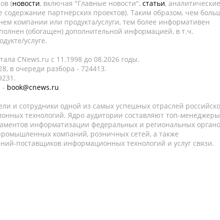
ов (
новости
, включая "Главные новости",
статьи
, аналитически
е содержание партнёрских проектов). Таким образом, чем боль
нем компании или продукта/услуги, тем более информативен
полнен (обогащен) дополнительной информацией, в т.ч.
дукте/услуге.
ала CNews.ru c 11.1998 до 08.2026 годы.
8, в очереди разбора - 724413.
9231.
 -
book@cnews.ru
ели и сотрудники одной из самых успешных отраслей российск
онных технологий. Ядро аудитории составляют топ-менеджеры
таментов информатизации федеральных и региональных орган
 промышленных компаний, розничных сетей, а также
аний-поставщиков информационных технологий и услуг связи.