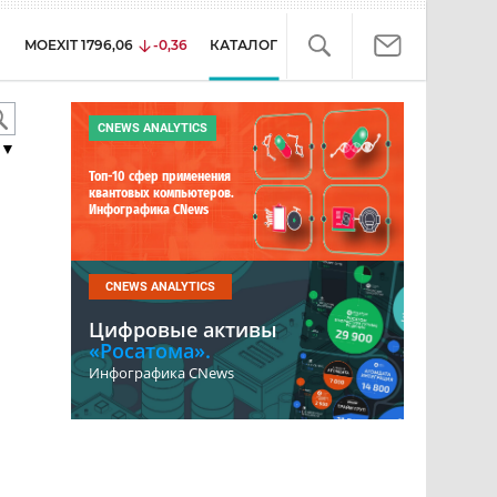
MOEXIT
1796,06
-0,36
КАТАЛОГ
CNEWS ANALYTICS
▼
Топ-10 сфер применения
квантовых компьютеров.
Инфографика CNews
CNEWS ANALYTICS
Цифровые активы
«Росатома».
Инфографика CNews