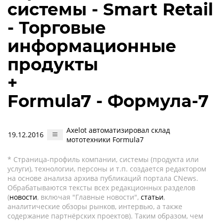
системы - Smart Retail
- Торговые
информационные
продукты
+
Formula7 - Формула-7
Axelot автоматизировал склад
19.12.2016
мототехники Formula7
* Страница-профиль компании, системы (продукта или
услуги), технологии, персоны и т.п. создается редактором
на основе анализа архива публикаций портала CNews.
Обрабатываются тексты всех редакционных разделов
(
новости
, включая "Главные новости",
статьи
,
аналитические обзоры рынков, интервью, а также
содержание партнёрских проектов). Таким образом, чем