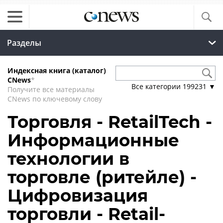
Разделы
Индексная книга (каталог)
CNews
*
Все категории
199231
▼
Получите все материалы
CNews по ключевому слову
Торговля - RetailTech -
Информационные
технологии в
торговле (ритейле) -
Цифровизация
торговли - Retail-