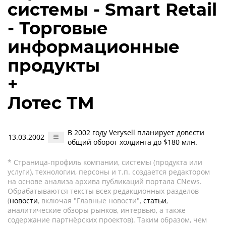
системы - Smart Retail
- Торговые
информационные
продукты
+
Лотес ТМ
В 2002 году Verysell планирует довести
13.03.2002
общий оборот холдинга до $180 млн.
* Страница-профиль компании, системы (продукта или
услуги), технологии, персоны и т.п. создается редактором
на основе анализа архива публикаций портала CNews.
Обрабатываются тексты всех редакционных разделов
(
новости
, включая "Главные новости",
статьи
,
аналитические обзоры рынков, интервью, а также
содержание партнёрских проектов). Таким образом, чем