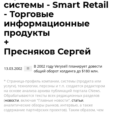
системы - Smart Retail
- Торговые
информационные
продукты
+
Пресняков Сергей
В 2002 году Verysell планирует довести
13.03.2002
общий оборот холдинга до $180 млн.
* Страница-профиль компании, системы (продукта или
услуги), технологии, персоны и т.п. создается редактором
на основе анализа архива публикаций портала CNews.
Обрабатываются тексты всех редакционных разделов
(
новости
, включая "Главные новости",
статьи
,
аналитические обзоры рынков, интервью, а также
содержание партнёрских проектов). Таким образом, чем