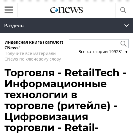
Разделы
Индексная книга (каталог)
CNews
*
Все категории
199231
▼
Получите все материалы
CNews по ключевому слову
Торговля - RetailTech -
Информационные
технологии в
торговле (ритейле) -
Цифровизация
торговли - Retail-