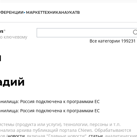
НФЕРЕНЦИИ
МАРКЕТ
ТЕХНИКА
НАУКА
ТВ
ws
*
по ключевому
Все категории
199231
ы
адий
анилища: Россия подключена к программам ЕС
анилища: Россия подключена к программам ЕС
темы (продукта или услуги), технологии, персоны и т.п.
 анализа архива публикаций портала CNews. Обрабатываются
ов (
новости
, включая "Главные новости",
статьи
, аналитически