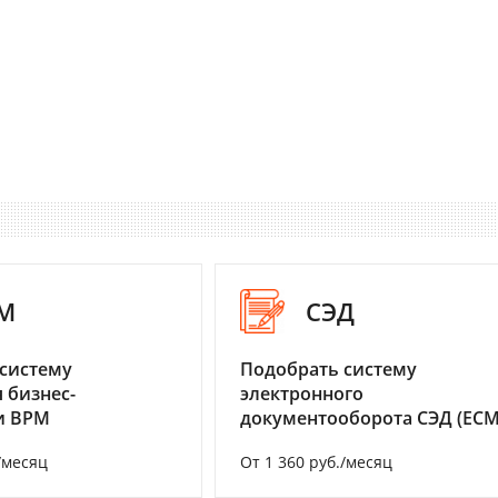
M
СЭД
систему
Подобрать систему
 бизнес-
электронного
и BPM
документооборота СЭД (ECM
/месяц
От 1 360 руб./месяц