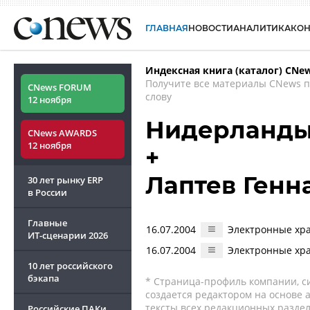
ГЛАВНАЯ
НОВОСТИ
АНАЛИТИКА
КО
Индексная книга (каталог) CNe
Получите все материалы CNews 
CNews FORUM
слову
12 ноября
Нидерланд
CNews AWARDS
12 ноября
+
Лаптев Генн
30 лет рынку ERP
в России
Главные
16.07.2004
Электронные хр
ИТ-сценарии
2026
16.07.2004
Электронные хр
10 лет российского
бэкапа
* Страница-профиль компании, сис
создается редактором на основе
тексты всех редакционных раздел
Российские ПАКи