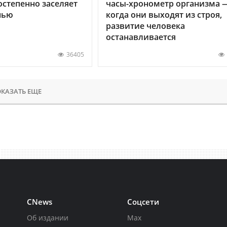
остепенно заселяет
часы-хронометр организма 
нью
когда они выходят из строя,
развитие человека
останавливается
36405
КАЗАТЬ ЕЩЕ
CNews
Соцсети
Об издании
Max