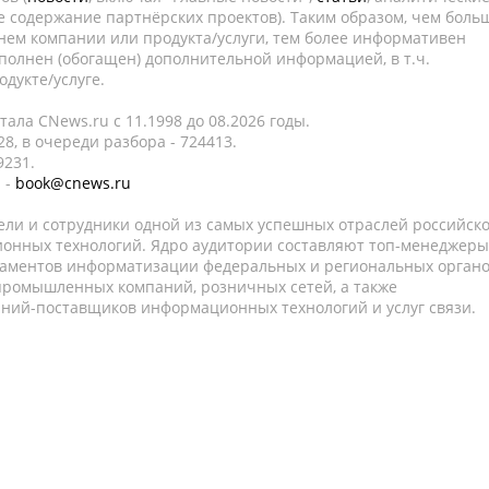
е содержание партнёрских проектов). Таким образом, чем боль
нем компании или продукта/услуги, тем более информативен
полнен (обогащен) дополнительной информацией, в т.ч.
дукте/услуге.
ала CNews.ru c 11.1998 до 08.2026 годы.
8, в очереди разбора - 724413.
9231.
 -
book@cnews.ru
ели и сотрудники одной из самых успешных отраслей российск
онных технологий. Ядро аудитории составляют топ-менеджеры
таментов информатизации федеральных и региональных орган
 промышленных компаний, розничных сетей, а также
аний-поставщиков информационных технологий и услуг связи.