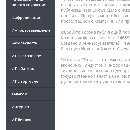
обзоры рынков, интервью, а такж
нового поколения
публикаций на CNews было с име
профиль. Профиль может быть до
Цифровизация
презентацией о компании или про
Импортозамещение
Обработан архив публикаций порт
Ключевых фраз выявлено - 146332
Безопасность
Создано именных указателей - 19
Редакция Индексной книги CNews
ИТ в госсекторе
Читатели CNews — это руководит
экономики: индустрии информаци
ИТ в банках
технические специалисты депар
государственной власти, банков,
ИТ в торговле
руководители и сотрудники комп
Телеком
Интернет
ИТ-бизнес