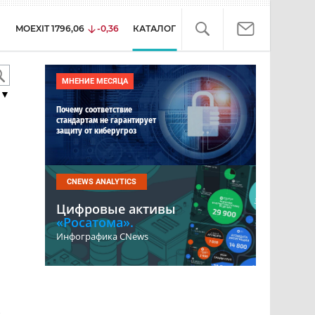
MOEXIT
1796,06
-0,36
КАТАЛОГ
МНЕНИЕ МЕСЯЦА
▼
Почему соответствие
стандартам не гарантирует
защиту от киберугроз
CNEWS ANALYTICS
Цифровые активы
«Росатома».
Инфографика CNews
е