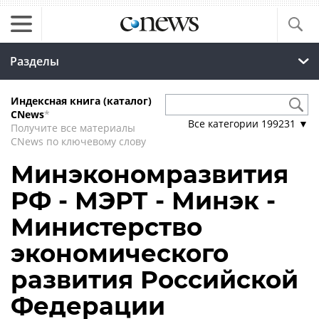
Разделы
Индексная книга (каталог)
CNews
*
Все категории
199231
▼
Получите все материалы
CNews по ключевому слову
Минэкономразвития
РФ - МЭРТ - Минэк -
Министерство
экономического
развития Российской
Федерации