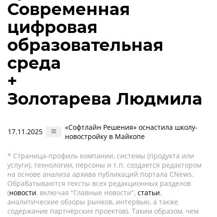
Современная
цифровая
образовательная
среда
+
Золотарева Людмила
«Софтлайн Решения» оснастила школу-
17.11.2025
новостройку в Майкопе
* Страница-профиль компании, системы (продукта или
услуги), технологии, персоны и т.п. создается редактором
на основе анализа архива публикаций портала CNews.
Обрабатываются тексты всех редакционных разделов
(
новости
, включая "Главные новости",
статьи
,
аналитические обзоры рынков, интервью, а также
содержание партнёрских проектов). Таким образом, чем