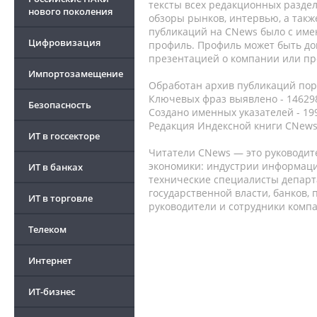
тексты всех редакционных раздел
нового поколения
обзоры рынков, интервью, а такж
публикаций на CNews было с име
Цифровизация
профиль. Профиль может быть до
презентацией о компании или про
Импортозамещение
Обработан архив публикаций порт
Ключевых фраз выявлено - 146298
Безопасность
Создано именных указателей - 19
Редакция Индексной книги CNews
ИТ в госсекторе
Читатели CNews — это руководит
экономики: индустрии информаци
ИТ в банках
технические специалисты депар
государственной власти, банков,
ИТ в торговле
руководители и сотрудники комп
Телеком
Интернет
ИТ-бизнес