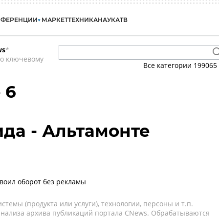
НФЕРЕНЦИИ
МАРКЕТ
ТЕХНИКА
НАУКА
ТВ
ws
*
по ключевому
Все категории
199065
 6
да - Альтамонте
удвоил оборот без рекламы
темы (продукта или услуги), технологии, персоны и т.п.
 анализа архива публикаций портала CNews. Обрабатываются