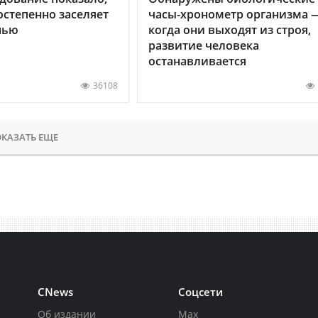
остепенно заселяет
часы-хронометр организма 
нью
когда они выходят из строя,
развитие человека
останавливается
36108
КАЗАТЬ ЕЩЕ
CNews
Соцсети
Об издании
Max