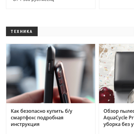
ТЕХНИКА
Как безопасно купить б/у
Обзор пылес
смартфон: подробная
AquaCycle Pr
инструкция
уборка без 