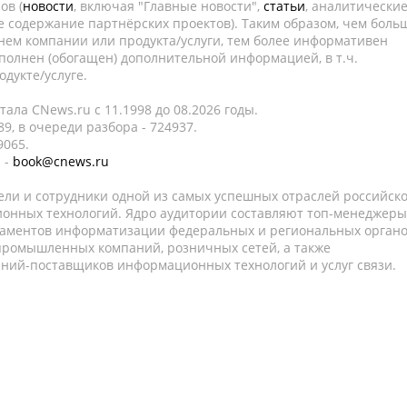
ов (
новости
, включая "Главные новости",
статьи
, аналитически
е содержание партнёрских проектов). Таким образом, чем боль
нем компании или продукта/услуги, тем более информативен
полнен (обогащен) дополнительной информацией, в т.ч.
дукте/услуге.
ала CNews.ru c 11.1998 до 08.2026 годы.
9, в очереди разбора - 724937.
9065.
 -
book@cnews.ru
ели и сотрудники одной из самых успешных отраслей российск
онных технологий. Ядро аудитории составляют топ-менеджеры
таментов информатизации федеральных и региональных орган
 промышленных компаний, розничных сетей, а также
аний-поставщиков информационных технологий и услуг связи.