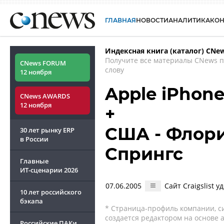
ГЛАВНАЯ
НОВОСТИ
АНАЛИТИКА
КО
Индексная книга (каталог) CNe
Получите все материалы CNews 
CNews FORUM
слову
12 ноября
Apple iPhone
CNews AWARDS
12 ноября
+
США - Флори
30 лет рынку ERP
в России
Спрингс
Главные
ИТ-сценарии
2026
07.06.2005
Сайт Craigslist 
10 лет российского
бэкапа
* Страница-профиль компании, сис
создается редактором на основе
Российские ПАКи