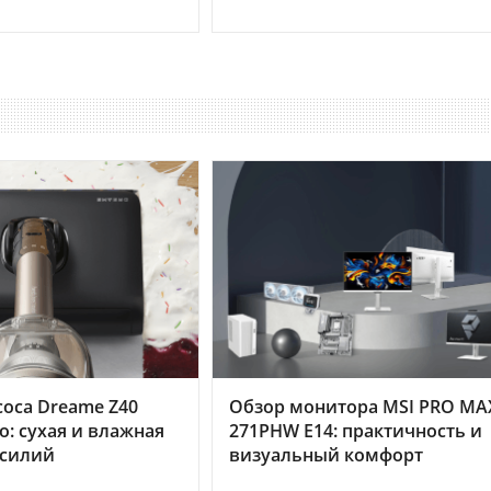
оса Dreame Z40
Обзор монитора MSI PRO MA
o: сухая и влажная
271PHW E14: практичность и
усилий
визуальный комфорт