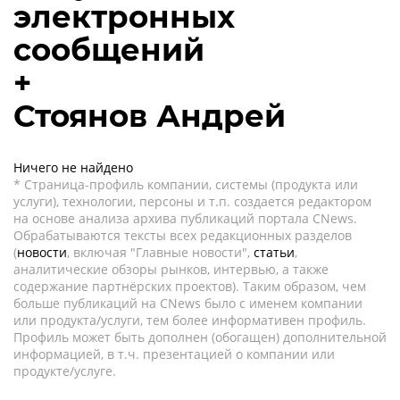
электронных
сообщений
+
Стоянов Андрей
Ничего не найдено
* Страница-профиль компании, системы (продукта или
услуги), технологии, персоны и т.п. создается редактором
на основе анализа архива публикаций портала CNews.
Обрабатываются тексты всех редакционных разделов
(
новости
, включая "Главные новости",
статьи
,
аналитические обзоры рынков, интервью, а также
содержание партнёрских проектов). Таким образом, чем
больше публикаций на CNews было с именем компании
или продукта/услуги, тем более информативен профиль.
Профиль может быть дополнен (обогащен) дополнительной
информацией, в т.ч. презентацией о компании или
продукте/услуге.