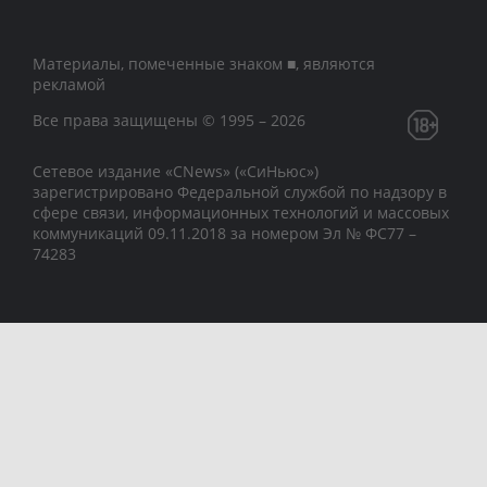
Материалы, помеченные знаком ■, являются
рекламой
Все права защищены © 1995 – 2026
Сетевое издание «CNews» («СиНьюс»)
зарегистрировано Федеральной службой по надзору в
сфере связи, информационных технологий и массовых
коммуникаций 09.11.2018 за номером Эл № ФС77 –
74283