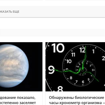
КАЗАТЬ ЕЩЕ
дование показало,
Обнаружены биологические
остепенно заселяет
часы-хронометр организма 