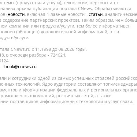
темы (продукта или услуги), технологии, персоны и т.п.
 анализа архива публикаций портала CNews. Обрабатываются
ов (
новости
, включая "Главные новости",
статьи
, аналитически
е содержание партнёрских проектов). Таким образом, чем боль
нем компании или продукта/услуги, тем более информативен
полнен (обогащен) дополнительной информацией, в т.ч.
дукте/услуге.
ала CNews.ru c 11.1998 до 08.2026 годы.
8, в очереди разбора - 724624.
9124.
 -
book@cnews.ru
ели и сотрудники одной из самых успешных отраслей российск
онных технологий. Ядро аудитории составляют топ-менеджеры
таментов информатизации федеральных и региональных орган
 промышленных компаний, розничных сетей, а также
аний-поставщиков информационных технологий и услуг связи.