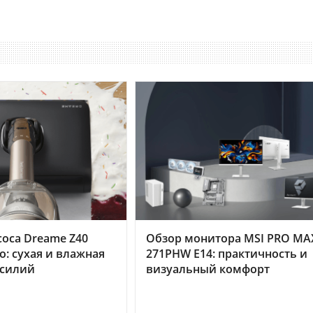
оса Dreame Z40
Обзор монитора MSI PRO MA
o: сухая и влажная
271PHW E14: практичность и
усилий
визуальный комфорт