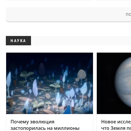
ПО
НАУКА
Почему эволюция
Новое иссле
застопорилась на миллионы
что Земля п