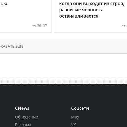
нью
когда они выходят из строя,
развитие человека
останавливается
36137
КАЗАТЬ ЕЩЕ
CNews
Соцсети
Об издании
Max
Реклама
VK