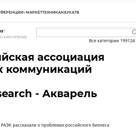
НФЕРЕНЦИИ
МАРКЕТ
ТЕХНИКА
НАУКА
ТВ
ws
*
по ключевому
Все категории
199124
ийская ассоциация
х коммуникаций
search - Акварель
и РАЭК рассказали о проблемах российского бизнеса