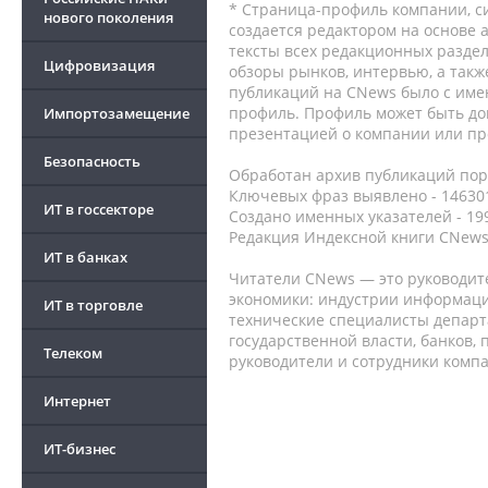
* Страница-профиль компании, сис
нового поколения
создается редактором на основе
тексты всех редакционных раздел
Цифровизация
обзоры рынков, интервью, а такж
публикаций на CNews было с име
профиль. Профиль может быть до
Импортозамещение
презентацией о компании или про
Безопасность
Обработан архив публикаций порт
Ключевых фраз выявлено - 146301
ИТ в госсекторе
Создано именных указателей - 19
Редакция Индексной книги CNews
ИТ в банках
Читатели CNews — это руководит
экономики: индустрии информаци
ИТ в торговле
технические специалисты депар
государственной власти, банков,
Телеком
руководители и сотрудники комп
Интернет
ИТ-бизнес