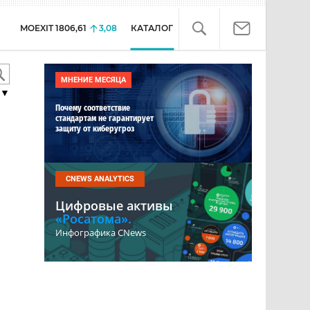
MOEXIT
1806,61
3,08
КАТАЛОГ
МНЕНИЕ МЕСЯЦА
▼
Почему соответствие
стандартам не гарантирует
защиту от киберугроз
CNEWS ANALYTICS
Цифровые активы
«Росатома».
Инфографика CNews