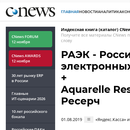
ГЛАВНАЯ
НОВОСТИ
АНАЛИТИКА
КО
Индексная книга (каталог) CNe
Получите все материалы CNews 
CNews FORUM
слову
12 ноября
РАЭК - Росс
CNews AWARDS
12 ноября
электронны
+
30 лет рынку ERP
в России
Aquarelle Re
Главные
Ресерч
ИТ-сценарии
2026
10 лет российского
бэкапа
01.08.2019
«Яндекс.Касса» 
Российские ПАКи