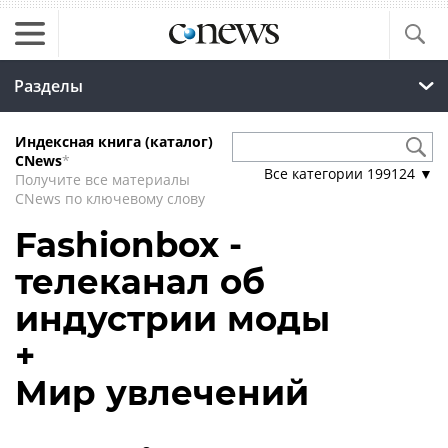
Разделы
Индексная книга (каталог)
CNews
*
Все категории
199124
▼
Получите все материалы
CNews по ключевому слову
Fashionbox -
телеканал об
индустрии моды
+
Мир увлечений