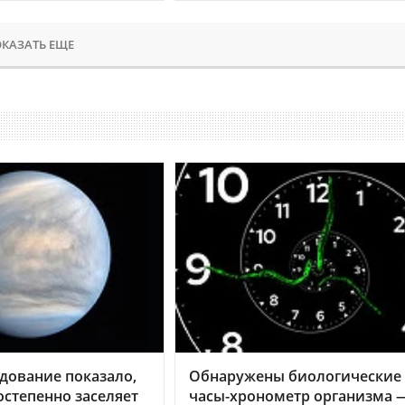
КАЗАТЬ ЕЩЕ
дование показало,
Обнаружены биологические
остепенно заселяет
часы-хронометр организма 