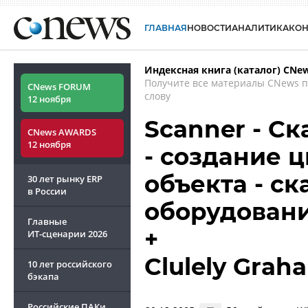
ГЛАВНАЯ
НОВОСТИ
АНАЛИТИКА
КО
Индексная книга (каталог) CNe
Получите все материалы CNews 
CNews FORUM
слову
12 ноября
Scanner - Ск
CNews AWARDS
12 ноября
- создание 
объекта - с
30 лет рынку ERP
в России
оборудован
Главные
+
ИТ-сценарии
2026
Clulely Grah
10 лет российского
бэкапа
Российские ПАКи