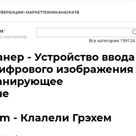
НФЕРЕНЦИИ
МАРКЕТ
ТЕХНИКА
НАУКА
ТВ
ws
*
по ключевому
Все категории
199124
анер - Устройство ввода
цифрового изображения
канирующее
ие
am - Клалели Грэхем