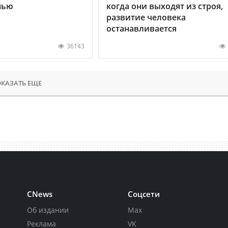
нью
когда они выходят из строя,
развитие человека
останавливается
36143
КАЗАТЬ ЕЩЕ
CNews
Соцсети
Об издании
Max
Реклама
VK