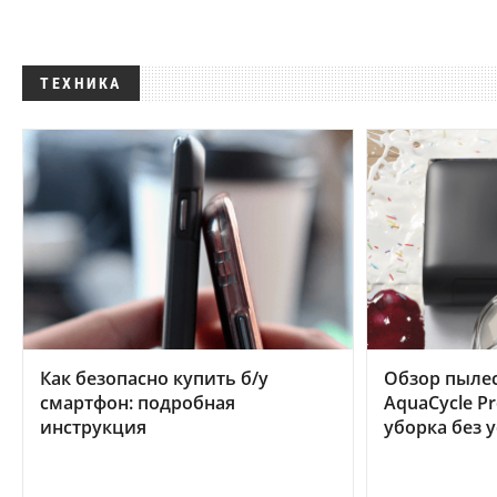
ТЕХНИКА
Как безопасно купить б/у
Обзор пылес
смартфон: подробная
AquaCycle Pr
инструкция
уборка без 