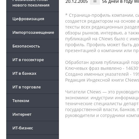
20.12.2005
56 дней в году 
нового поколения
* Страница-профиль компании, сис
Цифровизация
создается редактором на основе
тексты всех редакционных раздел
Импортозамещение
обзоры рынков, интервью, а такж
публикаций на CNews было с име
профиль. Профиль может быть до
Безопасность
презентацией о компании или про
ИТ в госсекторе
Обработан архив публикаций порт
Ключевых фраз выявлено - 146301
ИТ в банках
Создано именных указателей - 19
Редакция Индексной книги CNews
ИТ в торговле
Читатели CNews — это руководит
экономики: индустрии информаци
Телеком
технические специалисты депар
государственной власти, банков,
Интернет
руководители и сотрудники комп
ИТ-бизнес