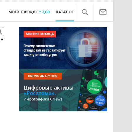
MOEXIT
1806,61
3,08
КАТАЛОГ
МНЕНИЕ МЕСЯЦА
▼
Почему соответствие
стандартам не гарантирует
защиту от киберугроз
CNEWS ANALYTICS
Цифровые активы
«Росатома».
Инфографика CNews