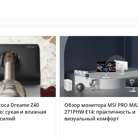
оса Dreame Z40
Обзор монитора MSI PRO MA
o: сухая и влажная
271PHW E14: практичность и
усилий
визуальный комфорт