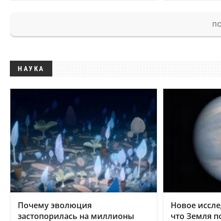
ПО
НАУКА
Почему эволюция
Новое иссле
застопорилась на миллионы
что Земля п