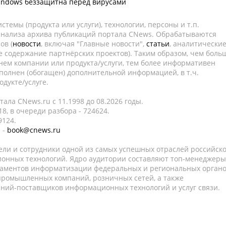
Windows беззащитна перед вирусами
темы (продукта или услуги), технологии, персоны и т.п.
 анализа архива публикаций портала CNews. Обрабатываются
ов (
новости
, включая "Главные новости",
статьи
, аналитически
е содержание партнёрских проектов). Таким образом, чем боль
нем компании или продукта/услуги, тем более информативен
полнен (обогащен) дополнительной информацией, в т.ч.
дукте/услуге.
ала CNews.ru c 11.1998 до 08.2026 годы.
8, в очереди разбора - 724624.
9124.
 -
book@cnews.ru
ели и сотрудники одной из самых успешных отраслей российск
онных технологий. Ядро аудитории составляют топ-менеджеры
таментов информатизации федеральных и региональных орган
 промышленных компаний, розничных сетей, а также
аний-поставщиков информационных технологий и услуг связи.