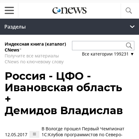
Разделы
Индексная книга (каталог)
CNews
*
Все категории
199231
▼
Получите все материалы
CNews по ключевому слову
Россия - ЦФО -
Ивановская область
+
Демидов Владислав
В Вологде прошел Первый Чемпионат
12.05.2017
1С:Клубов программистов по Северо-