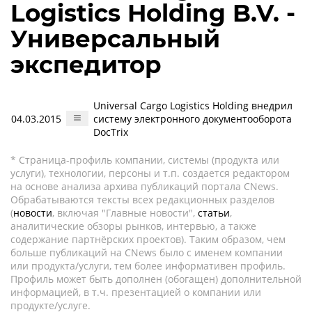
Logistics Holding B.V. -
Универсальный
экспедитор
Universal Cargo Logistics Holding внедрил
04.03.2015
систему электронного документооборота
DocTrix
* Страница-профиль компании, системы (продукта или
услуги), технологии, персоны и т.п. создается редактором
на основе анализа архива публикаций портала CNews.
Обрабатываются тексты всех редакционных разделов
(
новости
, включая "Главные новости",
статьи
,
аналитические обзоры рынков, интервью, а также
содержание партнёрских проектов). Таким образом, чем
больше публикаций на CNews было с именем компании
или продукта/услуги, тем более информативен профиль.
Профиль может быть дополнен (обогащен) дополнительной
информацией, в т.ч. презентацией о компании или
продукте/услуге.