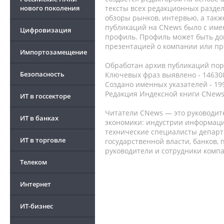
нового поколения
тексты всех редакционных раздел
обзоры рынков, интервью, а такж
публикаций на CNews было с име
Цифровизация
профиль. Профиль может быть до
презентацией о компании или про
Импортозамещение
Обработан архив публикаций порт
Безопасность
Ключевых фраз выявлено - 146308
Создано именных указателей - 19
Редакция Индексной книги CNews
ИТ в госсекторе
Читатели CNews — это руководит
ИТ в банках
экономики: индустрии информаци
технические специалисты депар
ИТ в торговле
государственной власти, банков,
руководители и сотрудники комп
Телеком
Интернет
ИТ-бизнес