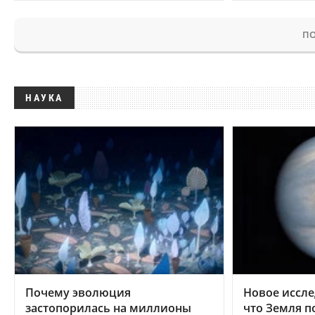
ПО
НАУКА
Почему эволюция
Новое иссле
застопорилась на миллионы
что Земля п