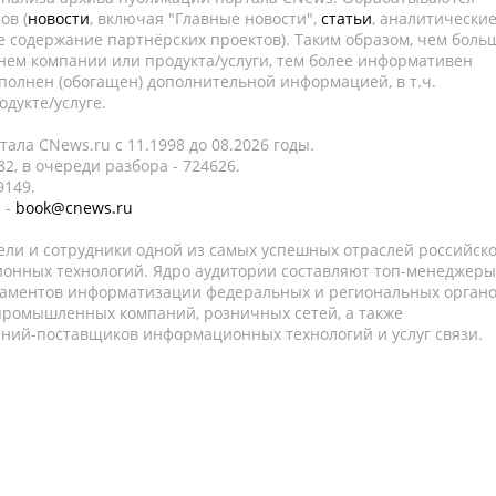
ов (
новости
, включая "Главные новости",
статьи
, аналитически
е содержание партнёрских проектов). Таким образом, чем боль
нем компании или продукта/услуги, тем более информативен
полнен (обогащен) дополнительной информацией, в т.ч.
дукте/услуге.
ала CNews.ru c 11.1998 до 08.2026 годы.
2, в очереди разбора - 724626.
9149.
 -
book@cnews.ru
ели и сотрудники одной из самых успешных отраслей российск
онных технологий. Ядро аудитории составляют топ-менеджеры
таментов информатизации федеральных и региональных орган
 промышленных компаний, розничных сетей, а также
аний-поставщиков информационных технологий и услуг связи.