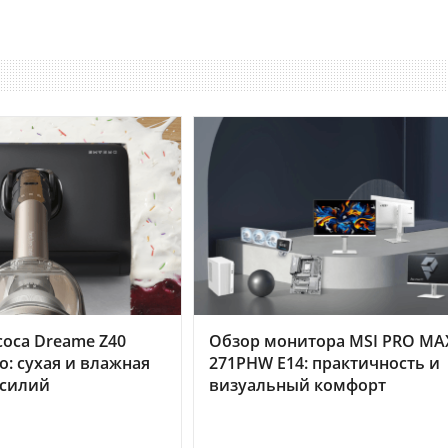
оса Dreame Z40
Обзор монитора MSI PRO MA
o: сухая и влажная
271PHW E14: практичность и
усилий
визуальный комфорт