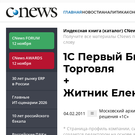
ГЛАВНАЯ
НОВОСТИ
АНАЛИТИКА
КО
Индексная книга (каталог) CNe
Получите все материалы CNews 
CNews FORUM
слову
12 ноября
1С Первый Би
CNews AWARDS
12 ноября
Торговля
+
30 лет рынку ERP
в России
Житник Еле
Главные
ИТ-сценарии
2026
Московский архи
04.02.2011
10 лет российского
решения «1С»
бэкапа
* Страница-профиль компании, сис
создается редактором на основе
Российские ПАКи