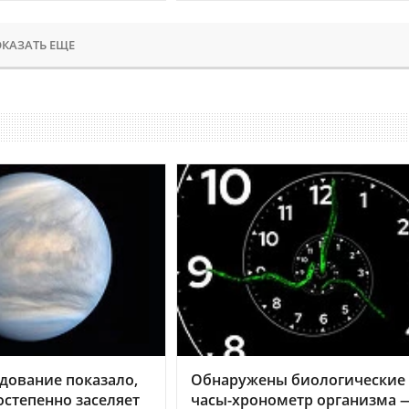
КАЗАТЬ ЕЩЕ
дование показало,
Обнаружены биологические
остепенно заселяет
часы-хронометр организма 