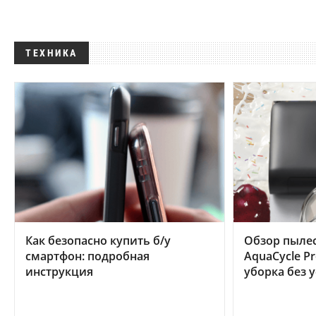
ТЕХНИКА
Как безопасно купить б/у
Обзор пылес
смартфон: подробная
AquaCycle Pr
инструкция
уборка без 