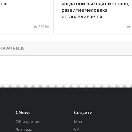
нью
когда они выходят из строя,
развитие человека
останавливается
36264
КАЗАТЬ ЕЩЕ
CNews
Соцсети
Об издании
Max
Реклама
VK