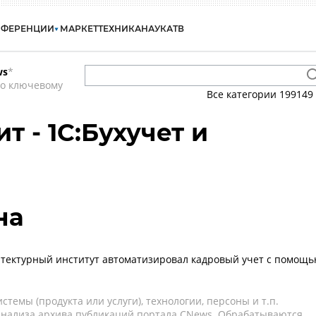
НФЕРЕНЦИИ
МАРКЕТ
ТЕХНИКА
НАУКА
ТВ
ws
*
по ключевому
Все категории
199149
т - 1С:Бухучет и
на
тектурный институт автоматизировал кадровый учет с помощ
темы (продукта или услуги), технологии, персоны и т.п.
 анализа архива публикаций портала CNews. Обрабатываются