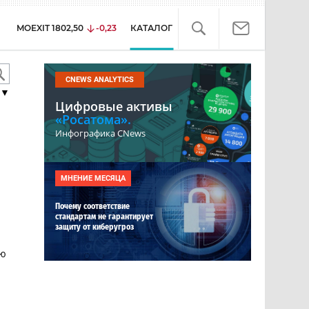
MOEXIT
1802,50
-0,23
КАТАЛОГ
CNEWS ANALYTICS
▼
Цифровые активы
«Росатома».
Инфографика CNews
МНЕНИЕ МЕСЯЦА
Почему соответствие
стандартам не гарантирует
защиту от киберугроз
ью