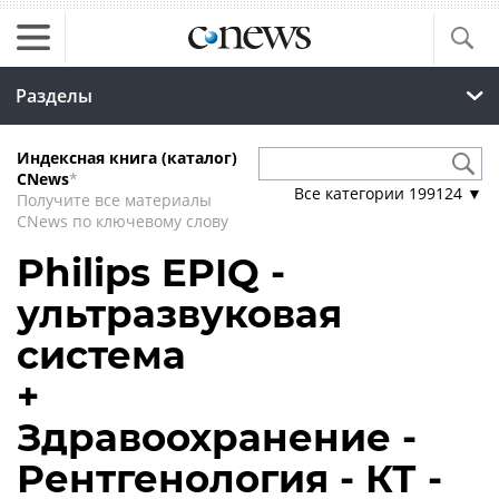
Разделы
Индексная книга (каталог)
CNews
*
Все категории
199124
▼
Получите все материалы
CNews по ключевому слову
Philips EPIQ -
ультразвуковая
система
+
Здравоохранение -
Рентгенология - КТ -