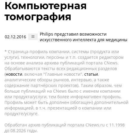
Компьютерная
томография
Philips представил возможности
02.12.2016
искусственного интеллекта для медицины
* Страница-профиль компании, системы (продукта или
услуги), технологии, персоны и т.п. создается редактором
на основе анализа архива публикаций портала CNews.
Обрабатываются тексты всех редакционных разделов
(
новости
, включая "Главные новости",
статьи
,
аналитические обзоры рынков, интервью, а также
содержание партнёрских проектов). Таким образом, чем
больше публикаций на CNews было с именем компании
или продукта/услуги, тем более информативен профиль.
Профиль может быть дополнен (обогащен) дополнительной
информацией, в т.ч. презентацией о компании или
продукте/услуге.
Обработан архив публикаций портала CNews.ru c 11.1998
до 08.2026 годы.