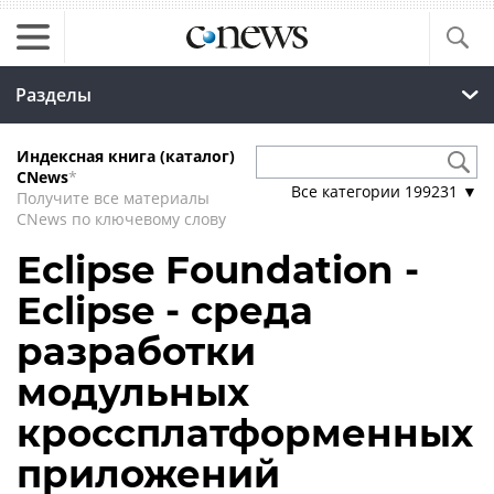
Разделы
Индексная книга (каталог)
CNews
*
Все категории
199231
▼
Получите все материалы
CNews по ключевому слову
Eclipse Foundation -
Eclipse - среда
разработки
модульных
кроссплатформенных
приложений