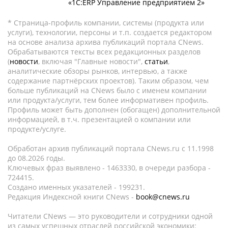
«1С:ERP Управление предприятием 2»
* Страница-профиль компании, системы (продукта или
услуги), технологии, персоны и т.п. создается редактором
на основе анализа архива публикаций портала CNews.
Обрабатываются тексты всех редакционных разделов
(
новости
, включая "Главные новости",
статьи
,
аналитические обзоры рынков, интервью, а также
содержание партнёрских проектов). Таким образом, чем
больше публикаций на CNews было с именем компании
или продукта/услуги, тем более информативен профиль.
Профиль может быть дополнен (обогащен) дополнительной
информацией, в т.ч. презентацией о компании или
продукте/услуге.
Обработан архив публикаций портала CNews.ru c 11.1998
до 08.2026 годы.
Ключевых фраз выявлено - 1463330, в очереди разбора -
724415.
Создано именных указателей - 199231.
Редакция Индексной книги CNews -
book@cnews.ru
Читатели CNews — это руководители и сотрудники одной
из самых успешных отраслей российской экономики: