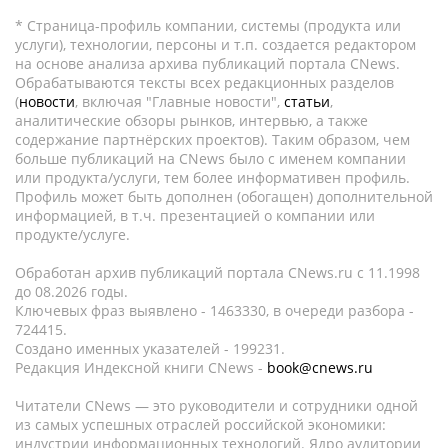
* Страница-профиль компании, системы (продукта или
услуги), технологии, персоны и т.п. создается редактором
на основе анализа архива публикаций портала CNews.
Обрабатываются тексты всех редакционных разделов
(
новости
, включая "Главные новости",
статьи
,
аналитические обзоры рынков, интервью, а также
содержание партнёрских проектов). Таким образом, чем
больше публикаций на CNews было с именем компании
или продукта/услуги, тем более информативен профиль.
Профиль может быть дополнен (обогащен) дополнительной
информацией, в т.ч. презентацией о компании или
продукте/услуге.
Обработан архив публикаций портала CNews.ru c 11.1998
до 08.2026 годы.
Ключевых фраз выявлено - 1463330, в очереди разбора -
724415.
Создано именных указателей - 199231.
Редакция Индексной книги CNews -
book@cnews.ru
Читатели CNews — это руководители и сотрудники одной
из самых успешных отраслей российской экономики:
индустрии информационных технологий. Ядро аудитории