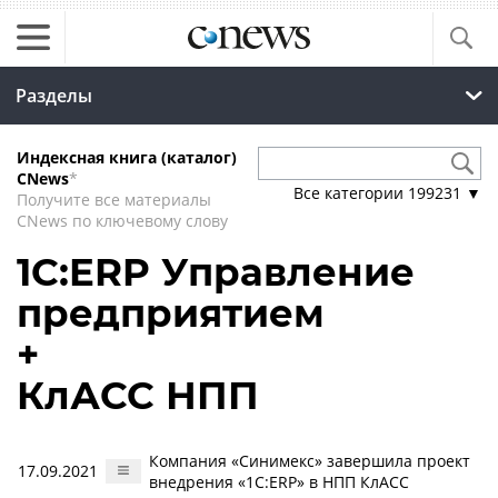
Разделы
Индексная книга (каталог)
CNews
*
Все категории
199231
▼
Получите все материалы
CNews по ключевому слову
1С:ERP Управление
предприятием
+
КлАСС НПП
Компания «Синимекс» завершила проект
17.09.2021
внедрения «1С:ERP» в НПП КлАСС