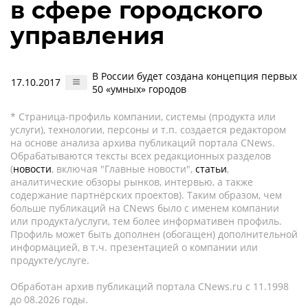
в сфере городского
управления
В России будет создана концепция первых
17.10.2017
50 «умных» городов
* Страница-профиль компании, системы (продукта или
услуги), технологии, персоны и т.п. создается редактором
на основе анализа архива публикаций портала CNews.
Обрабатываются тексты всех редакционных разделов
(
новости
, включая "Главные новости",
статьи
,
аналитические обзоры рынков, интервью, а также
содержание партнёрских проектов). Таким образом, чем
больше публикаций на CNews было с именем компании
или продукта/услуги, тем более информативен профиль.
Профиль может быть дополнен (обогащен) дополнительной
информацией, в т.ч. презентацией о компании или
продукте/услуге.
Обработан архив публикаций портала CNews.ru c 11.1998
до 08.2026 годы.