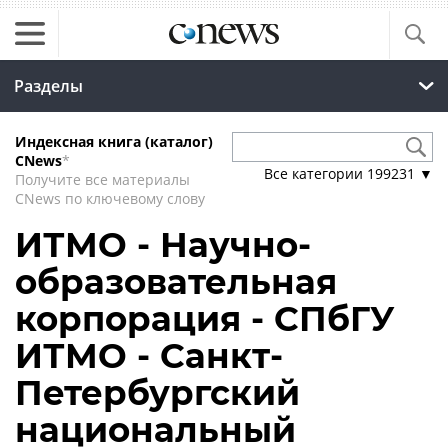
Разделы
Индексная книга (каталог)
CNews
*
Все категории
199231
▼
Получите все материалы
CNews по ключевому слову
ИТМО - Научно-
образовательная
корпорация - СПбГУ
ИТМО - Санкт-
Петербургский
национальный