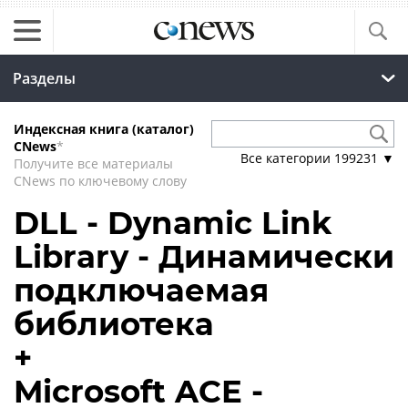
Разделы
Индексная книга (каталог)
CNews
*
Все категории
199231
▼
Получите все материалы
CNews по ключевому слову
DLL - Dynamic Link
Library - Динамически
подключаемая
библиотека
+
Microsoft ACE -