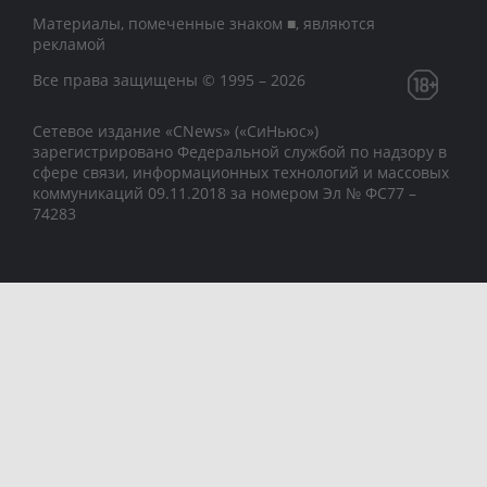
Материалы, помеченные знаком ■, являются
рекламой
Все права защищены © 1995 – 2026
Сетевое издание «CNews» («СиНьюс»)
зарегистрировано Федеральной службой по надзору в
сфере связи, информационных технологий и массовых
коммуникаций 09.11.2018 за номером Эл № ФС77 –
74283