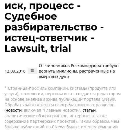
иск, процесс -
Судебное
разбирательство -
истец-ответчик -
Lawsuit, trial
От чиновников Роскомнадзора требуют
12.09.2018
вернуть миллионы, растраченные на
«мертвых душ»
* Страница-профиль компании, системы (продукта или
услуги), технологии, персоны и т.п. создается редактором
на основе анализа архива публикаций портала CNews.
Обрабатываются тексты всех редакционных разделов
(
новости
, включая "Главные новости",
статьи
,
аналитические обзоры рынков, интервью, а также
содержание партнёрских проектов). Таким образом, чем
больше публикаций на CNews было с именем компании