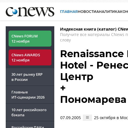
ГЛАВНАЯ
НОВОСТИ
АНАЛИТИКА
КО
Индексная книга (каталог) CNe
Получите все материалы CNews 
CNews FORUM
слову
12 ноября
Renaissance
CNews AWARDS
12 ноября
Hotel - Рен
Центр
30 лет рынку ERP
в России
+
Главные
Пономарева
ИТ-сценарии
2026
10 лет российского
бэкапа
07.09.2005
25 октября в Мос
Российские ПАКи