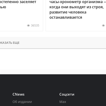
остепенно заселяет
часы-хронометр организма 
нью
когда они выходят из строя,
развитие человека
останавливается
36535
КАЗАТЬ ЕЩЕ
CNews
Соцсети
Об издании
Max