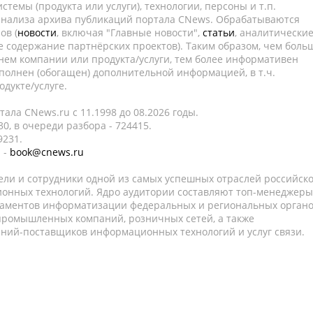
темы (продукта или услуги), технологии, персоны и т.п.
 анализа архива публикаций портала CNews. Обрабатываются
ов (
новости
, включая "Главные новости",
статьи
, аналитически
е содержание партнёрских проектов). Таким образом, чем боль
нем компании или продукта/услуги, тем более информативен
полнен (обогащен) дополнительной информацией, в т.ч.
дукте/услуге.
ала CNews.ru c 11.1998 до 08.2026 годы.
0, в очереди разбора - 724415.
9231.
 -
book@cnews.ru
ели и сотрудники одной из самых успешных отраслей российск
онных технологий. Ядро аудитории составляют топ-менеджеры
таментов информатизации федеральных и региональных орган
 промышленных компаний, розничных сетей, а также
аний-поставщиков информационных технологий и услуг связи.