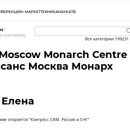
НФЕРЕНЦИИ
МАРКЕТ
ТЕХНИКА
НАУКА
ТВ
ws
*
по ключевому
Все категории
199231
 Moscow Monarch Centre
ессанс Москва Монарх
 Елена
кве откроется "Конгресс CRM. Россия и СНГ"