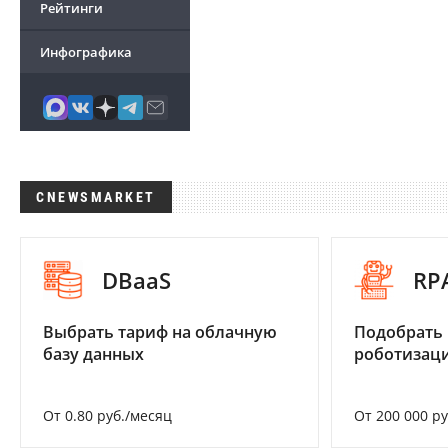
Рейтинги
Инфографика
CNEWSMARKET
DBaaS
RP
Выбрать тариф на облачную
Подобрать
базу данных
роботизац
От 0.80 руб./месяц
От 200 000 р