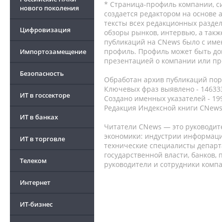
* Страница-профиль компании, сис
нового поколения
создается редактором на основе
тексты всех редакционных раздел
Цифровизация
обзоры рынков, интервью, а такж
публикаций на CNews было с име
профиль. Профиль может быть до
Импортозамещение
презентацией о компании или про
Безопасность
Обработан архив публикаций порт
Ключевых фраз выявлено - 146333
ИТ в госсекторе
Создано именных указателей - 19
Редакция Индексной книги CNews
ИТ в банках
Читатели CNews — это руководит
экономики: индустрии информаци
ИТ в торговле
технические специалисты депар
государственной власти, банков,
Телеком
руководители и сотрудники комп
Интернет
ИТ-бизнес