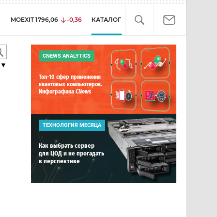
MOEXIT
1796,06
-0,36
КАТАЛОГ
CNEWS ANALYTICS
▼
Топ-10 сфер применения
квантовых компьютеров.
Инфографика CNews
ТЕХНОЛОГИЯ МЕСЯЦА
Как выбрать сервер
для ЦОД и не прогадать
в перспективе