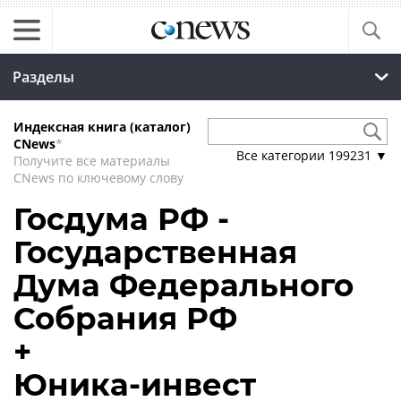
Разделы
Индексная книга (каталог)
CNews
*
Все категории
199231
▼
Получите все материалы
CNews по ключевому слову
Госдума РФ -
Государственная
Дума Федерального
Собрания РФ
+
Юника-инвест