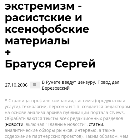
экстремизм -
расистские и
ксенофобские
материалы
+
Братуся Сергей
В Рунете введут цензуру. Повод дал
27.10.2006
Березовский
* Страница-профиль компании, системы (продукта или
услуги), технологии, персоны и т.п. создается редактором
на основе анализа архива публикаций портала CNews.
Обрабатываются тексты всех редакционных разделов
(
новости
, включая "Главные новости",
статьи
,
аналитические обзоры рынков, интервью, а также
содержание партнёрских проектов). Таким образом, чем