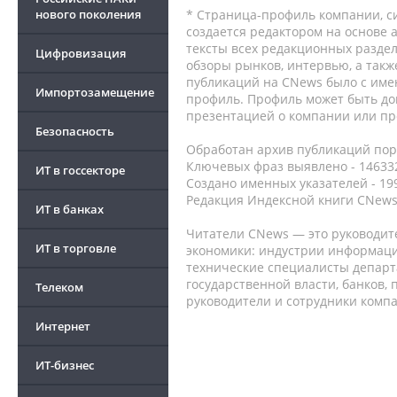
нового поколения
* Страница-профиль компании, сис
создается редактором на основе
тексты всех редакционных раздел
Цифровизация
обзоры рынков, интервью, а такж
публикаций на CNews было с име
Импортозамещение
профиль. Профиль может быть до
презентацией о компании или про
Безопасность
Обработан архив публикаций порт
Ключевых фраз выявлено - 146332
ИТ в госсекторе
Создано именных указателей - 19
Редакция Индексной книги CNews
ИТ в банках
Читатели CNews — это руководит
ИТ в торговле
экономики: индустрии информаци
технические специалисты депар
государственной власти, банков,
Телеком
руководители и сотрудники комп
Интернет
ИТ-бизнес