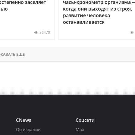
остепенно заселяет
часы-хронометр организма 
нью
когда они выходят из строя,
развитие человека
останавливается
36470
КАЗАТЬ ЕЩЕ
CNews
Соцсети
Об издании
Max