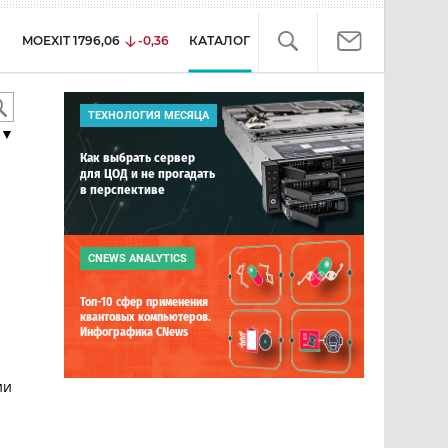
MOEXIT
1796,06
-0,36
КАТАЛОГ
ТЕХНОЛОГИЯ МЕСЯЦА
▼
Как выбрать сервер
для ЦОД и не прогадать
в перспективе
CNEWS ANALYTICS
Топ-10 сфер применения
квантовых компьютеров.
Инфографика CNews
ии