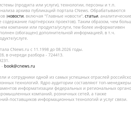
темы (продукта или услуги), технологии, персоны и т.п.
 анализа архива публикаций портала CNews. Обрабатываются
ов (
новости
, включая "Главные новости",
статьи
, аналитически
е содержание партнёрских проектов). Таким образом, чем боль
нем компании или продукта/услуги, тем более информативен
полнен (обогащен) дополнительной информацией, в т.ч.
дукте/услуге.
ала CNews.ru c 11.1998 до 08.2026 годы.
8, в очереди разбора - 724413.
9231.
 -
book@cnews.ru
ели и сотрудники одной из самых успешных отраслей российск
онных технологий. Ядро аудитории составляют топ-менеджеры
таментов информатизации федеральных и региональных орган
 промышленных компаний, розничных сетей, а также
аний-поставщиков информационных технологий и услуг связи.