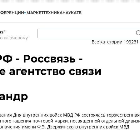
НФЕРЕНЦИИ
МАРКЕТ
ТЕХНИКА
НАУКА
ТВ
ws
*
по ключевому
Все категории
199231
 - Россвязь -
 агентство связи
сандр
вания Дня внутренних войск МВД РФ состоялась торжественная
ного гашения почтовой марки, посвященной отдельной дивиз
значения имени Ф.Э. Дзержинского внутренних войск МВД