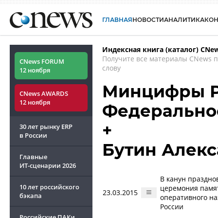
ГЛАВНАЯ
НОВОСТИ
АНАЛИТИКА
КО
Индексная книга (каталог) CNe
Получите все материалы CNews 
CNews FORUM
слову
12 ноября
Минцифры РФ
CNews AWARDS
12 ноября
Федеральное
+
30 лет рынку ERP
в России
Бутин Алек
Главные
ИТ-сценарии
2026
В канун праздно
10 лет российского
церемония памят
23.03.2015
бэкапа
оперативного на
России
Российские ПАКи