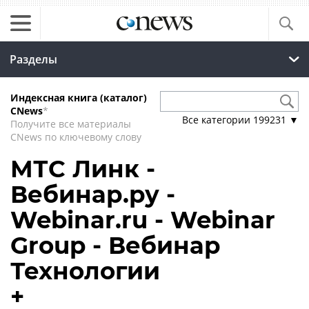
Разделы
Индексная книга (каталог)
CNews
*
Все категории
199231
▼
Получите все материалы
CNews по ключевому слову
МТС Линк -
Вебинар.ру -
Webinar.ru - Webinar
Group - Вебинар
Технологии
+