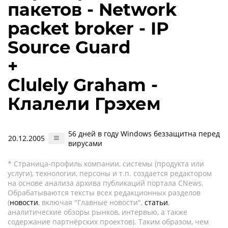
пакетов - Network
packet broker - IP
Source Guard
+
Clulely Graham -
Клалели Грэхем
56 дней в году Windows беззащитна перед
20.12.2005
вирусами
* Страница-профиль компании, системы (продукта или
услуги), технологии, персоны и т.п. создается редактором
на основе анализа архива публикаций портала CNews.
Обрабатываются тексты всех редакционных разделов
(
новости
, включая "Главные новости",
статьи
,
аналитические обзоры рынков, интервью, а также
содержание партнёрских проектов). Таким образом, чем