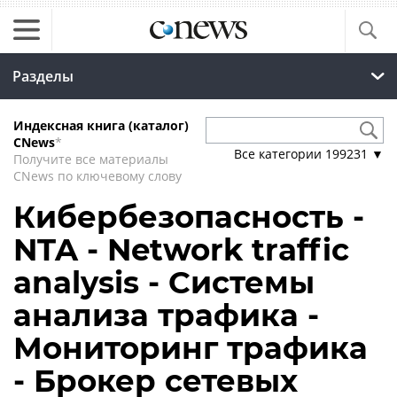
Разделы
Индексная книга (каталог)
CNews
*
Все категории
199231
▼
Получите все материалы
CNews по ключевому слову
Кибербезопасность -
NTA - Network traffic
analysis - Системы
анализа трафика -
Мониторинг трафика
- Брокер сетевых