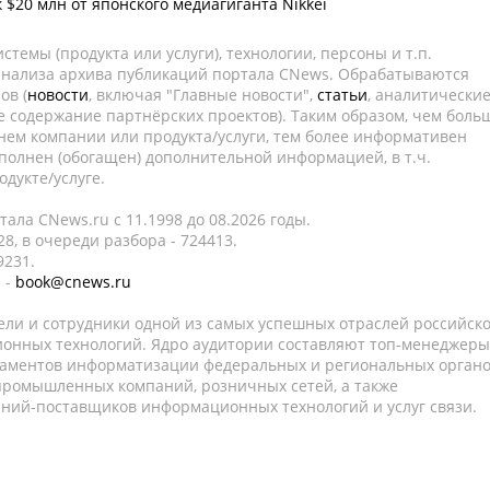
 $20 млн от японского медиагиганта Nikkei
темы (продукта или услуги), технологии, персоны и т.п.
 анализа архива публикаций портала CNews. Обрабатываются
ов (
новости
, включая "Главные новости",
статьи
, аналитически
е содержание партнёрских проектов). Таким образом, чем боль
нем компании или продукта/услуги, тем более информативен
полнен (обогащен) дополнительной информацией, в т.ч.
дукте/услуге.
ала CNews.ru c 11.1998 до 08.2026 годы.
8, в очереди разбора - 724413.
9231.
 -
book@cnews.ru
ели и сотрудники одной из самых успешных отраслей российск
онных технологий. Ядро аудитории составляют топ-менеджеры
таментов информатизации федеральных и региональных орган
 промышленных компаний, розничных сетей, а также
аний-поставщиков информационных технологий и услуг связи.