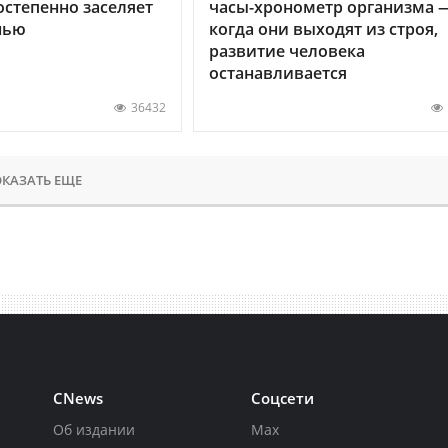
остепенно заселяет
часы-хронометр организма 
нью
когда они выходят из строя,
развитие человека
останавливается
36432
КАЗАТЬ ЕЩЕ
CNews
Соцсети
Об издании
Max