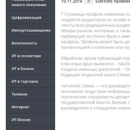
10.11.2014
Evernote привлек
нового поколения
* Страница-профиль компании, сис
Цифровизация
создается редактором на основе
тексты всех редакционных раздел
Импортозамещение
обзоры рынков, интервью, а такж
публикаций на CNews было с име
профиль. Профиль может быть до
Безопасность
презентацией о компании или про
ИТ в госсекторе
Обработан архив публикаций порт
Ключевых фраз выявлено - 146332
ИТ в банках
Создано именных указателей - 19
Редакция Индексной книги CNews
ИТ в торговле
Читатели CNews — это руководит
экономики: индустрии информаци
Телеком
технические специалисты депар
государственной власти, банков,
Интернет
руководители и сотрудники комп
ИТ-бизнес