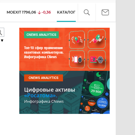
MOEXIT
1796,06
-0,36
КАТАЛОГ
CNEWS ANALYTICS
▼
Топ-10 сфер применения
квантовых компьютеров.
Инфографика CNews
CNEWS ANALYTICS
Цифровые активы
«Росатома».
Инфографика CNews