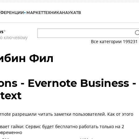
НФЕРЕНЦИИ
МАРКЕТ
ТЕХНИКА
НАУКА
ТВ
ws
*
по ключевому
Все категории
199231
 Либин Фил
ns - Evernote Business -
text
rnote разрешили читать заметки пользователей. Как от этого
вает гайки: Сервис будет бесплатно работать только на 2
овременно