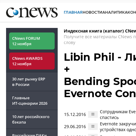
ГЛАВНАЯ
НОВОСТИ
АНАЛИТИКА
КО
Индексная книга (каталог) CNe
Получите все материалы CNews 
CNews FORUM
слову
12 ноября
Libin Phil -
CNews AWARDS
12 ноября
+
Bending Spoo
30 лет рынку ERP
в России
Evernote Con
Главные
ИТ-сценарии
2026
Сотрудникам Eve
15.12.2016
10 лет российского
спастись
бэкапа
Evernote закручи
29.06.2016
устройствах одн
Российские ПАКи