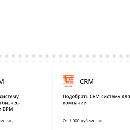
M
CRM
систему
Подобрать CRM-систему для
 бизнес-
компании
и BPM
/месяц
От 1 000 руб./месяц