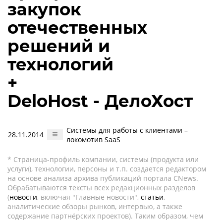
закупок
отечественных
решений и
технологий
+
DeloHost - ДелоХост
Системы для работы с клиентами –
28.11.2014
локомотив SaaS
* Страница-профиль компании, системы (продукта или
услуги), технологии, персоны и т.п. создается редактором
на основе анализа архива публикаций портала CNews.
Обрабатываются тексты всех редакционных разделов
(
новости
, включая "Главные новости",
статьи
,
аналитические обзоры рынков, интервью, а также
содержание партнёрских проектов). Таким образом, чем