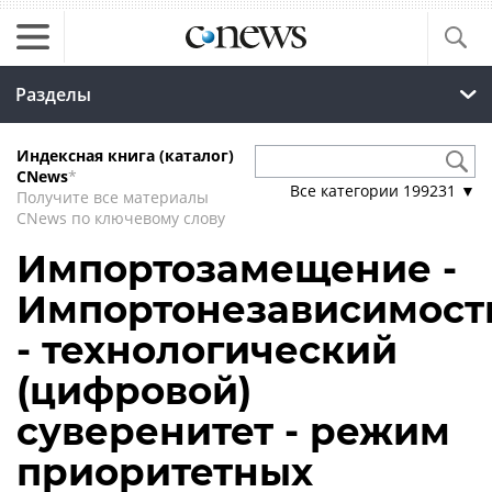
Разделы
Индексная книга (каталог)
CNews
*
Все категории
199231
▼
Получите все материалы
CNews по ключевому слову
Импортозамещение -
Импортонезависимост
- технологический
(цифровой)
суверенитет - режим
приоритетных