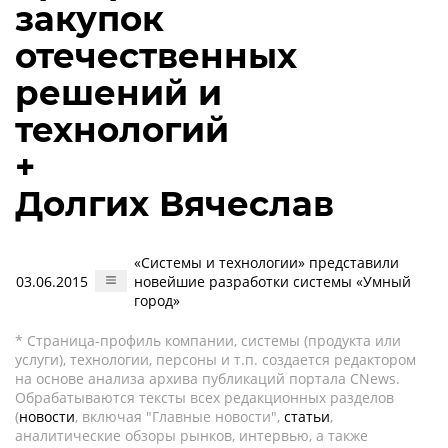
закупок
отечественных
решений и
технологий
+
Долгих Вячеслав
«Системы и технологии» представили
03.06.2015
новейшие разработки системы «Умный
город»
* Страница-профиль компании, системы (продукта или
услуги), технологии, персоны и т.п. создается редактором
на основе анализа архива публикаций портала CNews.
Обрабатываются тексты всех редакционных разделов
(
новости
, включая "Главные новости",
статьи
,
аналитические обзоры рынков, интервью, а также