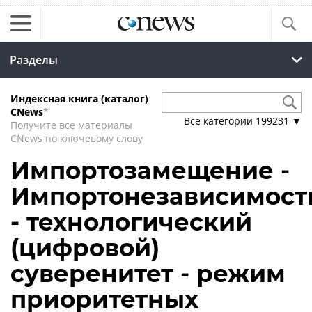
Разделы
Индексная книга (каталог)
CNews
*
Все категории
199231
▼
Получите все материалы
CNews по ключевому слову
Импортозамещение -
Импортонезависимост
- технологический
(цифровой)
суверенитет - режим
приоритетных