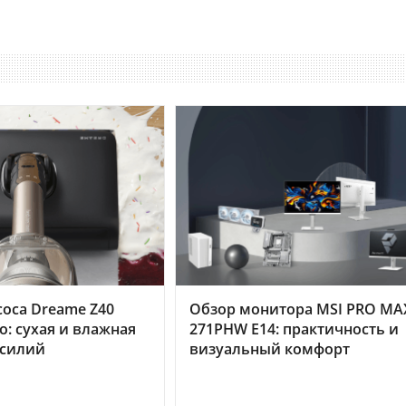
оса Dreame Z40
Обзор монитора MSI PRO MA
o: сухая и влажная
271PHW E14: практичность и
усилий
визуальный комфорт