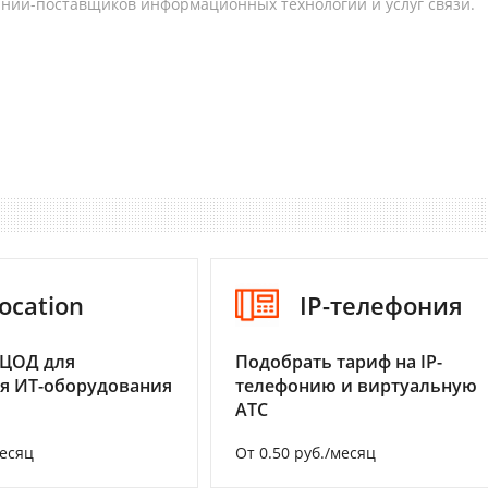
аний-поставщиков информационных технологий и услуг связи.
ocation
IP-телефония
 ЦОД для
Подобрать тариф на IP-
я ИТ-оборудования
телефонию и виртуальную
АТС
месяц
От 0.50 руб./месяц