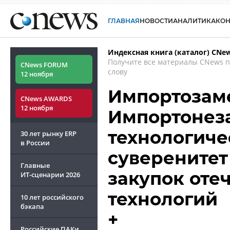
ГЛАВНАЯ
НОВОСТИ
АНАЛИТИКА
КО
Индексная книга (каталог) CNe
Получите все материалы CNews 
CNews FORUM
слову
12 ноября
Импортозам
CNews AWARDS
12 ноября
Импортонеза
технологиче
30 лет рынку ERP
в России
суверенитет
Главные
закупок оте
ИТ-сценарии
2026
технологий
10 лет российского
бэкапа
+
Российские ПАКи