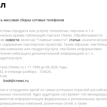
ил
сь массовая сборка сотовых телефонов
темы (продукта или услуги), технологии, персоны и т.п.
 анализа архива публикаций портала CNews. Обрабатываются
ов (
новости
, включая "Главные новости",
статьи
, аналитически
е содержание партнёрских проектов). Таким образом, чем боль
нем компании или продукта/услуги, тем более информативен
полнен (обогащен) дополнительной информацией, в т.ч.
дукте/услуге.
ала CNews.ru c 11.1998 до 08.2026 годы.
2, в очереди разбора - 724626.
9149.
 -
book@cnews.ru
ели и сотрудники одной из самых успешных отраслей российск
онных технологий. Ядро аудитории составляют топ-менеджеры
таментов информатизации федеральных и региональных орган
 промышленных компаний, розничных сетей, а также