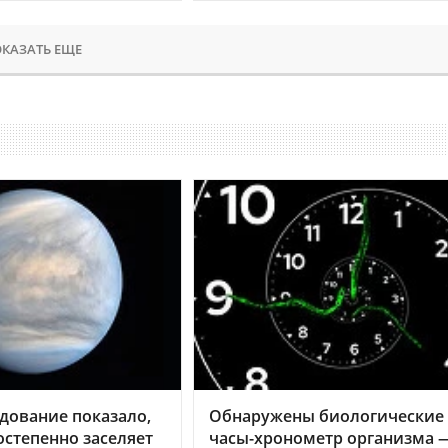
КАЗАТЬ ЕЩЕ
дование показало,
Обнаружены биологические
остепенно заселяет
часы-хронометр организма 