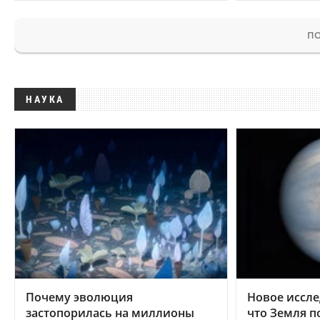
ПО
НАУКА
Почему эволюция
Новое иссле
застопорилась на миллионы
что Земля п