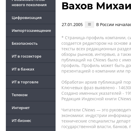
Вахов Миха
нового поколения
Цифровизация
27.01.2005
В России начала
Импортозамещение
* Страница-профиль компании, сис
создается редактором на основе
Безопасность
тексты всех редакционных раздел
обзоры рынков, интервью, а такж
ИТ в госсекторе
публикаций на CNews было с име
профиль. Профиль может быть до
ИТ в банках
презентацией о компании или про
ИТ в торговле
Обработан архив публикаций порт
Ключевых фраз выявлено - 146308
Создано именных указателей - 19
Телеком
Редакция Индексной книги CNews
Интернет
Читатели CNews — это руководит
экономики: индустрии информаци
ИТ-бизнес
технические специалисты депар
государственной власти, банков,