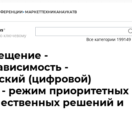
НФЕРЕНЦИИ
МАРКЕТ
ТЕХНИКА
НАУКА
ТВ
ws
*
по ключевому
Все категории
199149
ещение -
висимость -
ский (цифровой)
 - режим приоритетных
чественных решений и