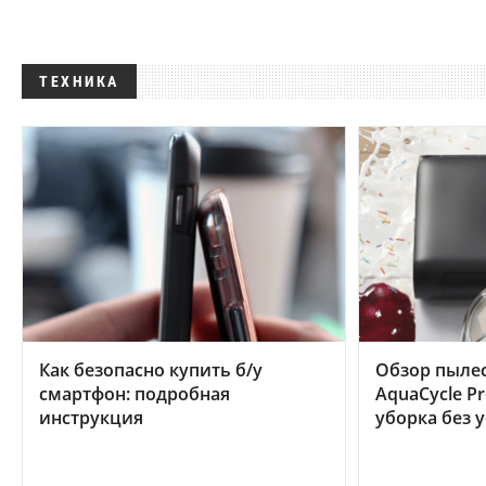
ТЕХНИКА
Как безопасно купить б/у
Обзор пылес
смартфон: подробная
AquaCycle Pr
инструкция
уборка без 