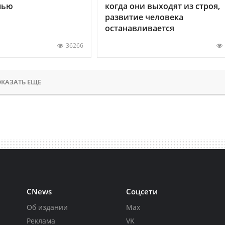
нью
когда они выходят из строя,
развитие человека
останавливается
36266
КАЗАТЬ ЕЩЕ
CNews
Соцсети
Об издании
Max
Реклама
VK