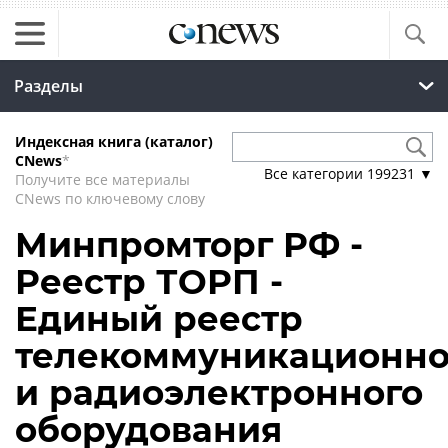
Разделы
Индексная книга (каталог)
CNews
*
Все категории
199231
▼
Получите все материалы
CNews по ключевому слову
Минпромторг РФ -
Реестр ТОРП -
Единый реестр
телекоммуникационно
и радиоэлектронного
оборудования