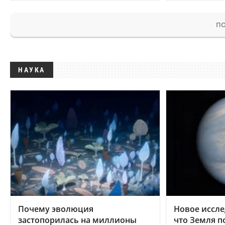
ПО
НАУКА
Почему эволюция
Новое иссле
застопорилась на миллионы
что Земля п