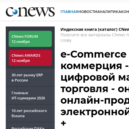
ГЛАВНАЯ
НОВОСТИ
АНАЛИТИКА
КО
Индексная книга (каталог) CNe
Получите все материалы CNews 
CNews FORUM
слову
12 ноября
e-Commerce 
CNews AWARDS
12 ноября
коммерция -
цифровой ма
30 лет рынку ERP
в России
торговля - о
Главные
онлайн-прод
ИТ-сценарии
2026
электронно
10 лет российского
бэкапа
+
Российские ПАКи