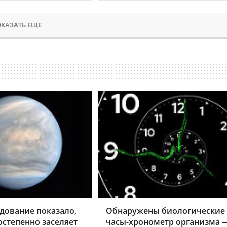
КАЗАТЬ ЕЩЕ
дование показало,
Обнаружены биологические
остепенно заселяет
часы-хронометр организма 