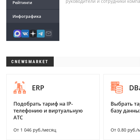
руководители и сотрудники комп
Рейтинги
Инфографика
CNEWSMARKET
ERP
DB
Подобрать тариф на IP-
Выбрать та
телефонию и виртуальную
базу данны
АТС
От 1 046 руб./месяц
От 0.80 руб./