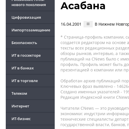
Асабана
нового поколения
Цифровизация
16.04.2001
В Нижнем Новгор
Импортозамещение
* Страница-профиль компании, сис
создается редактором на основе
Безопасность
тексты всех редакционных раздел
обзоры рынков, интервью, а такж
ИТ в госсекторе
публикаций на CNews было с име
профиль. Профиль может быть до
ИТ в банках
презентацией о компании или про
ИТ в торговле
Обработан архив публикаций порт
Ключевых фраз выявлено - 146264
Создано именных указателей - 19
Телеком
Редакция Индексной книги CNews
Интернет
Читатели CNews — это руководит
экономики: индустрии информаци
ИТ-бизнес
технические специалисты депар
государственной власти, банков,