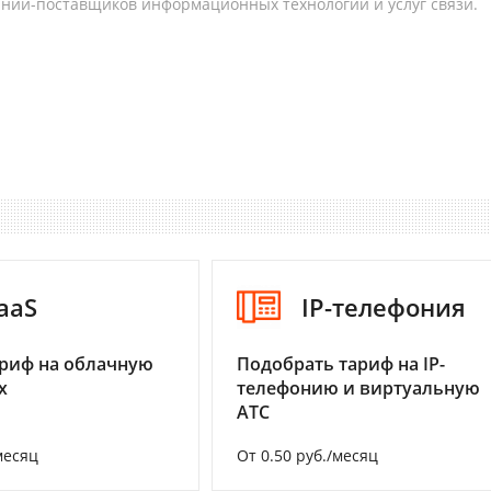
аний-поставщиков информационных технологий и услуг связи.
aaS
IP-телефония
риф на облачную
Подобрать тариф на IP-
х
телефонию и виртуальную
АТС
месяц
От 0.50 руб./месяц