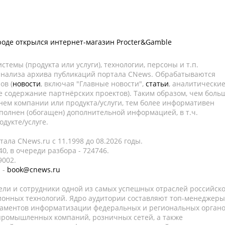
оде открылся интернет-магазин Procter&Gamble
темы (продукта или услуги), технологии, персоны и т.п.
 анализа архива публикаций портала CNews. Обрабатываются
ов (
новости
, включая "Главные новости",
статьи
, аналитически
е содержание партнёрских проектов). Таким образом, чем боль
нем компании или продукта/услуги, тем более информативен
полнен (обогащен) дополнительной информацией, в т.ч.
дукте/услуге.
ала CNews.ru c 11.1998 до 08.2026 годы.
0, в очереди разбора - 724746.
9002.
 -
book@cnews.ru
ели и сотрудники одной из самых успешных отраслей российск
онных технологий. Ядро аудитории составляют топ-менеджеры
таментов информатизации федеральных и региональных орган
 промышленных компаний, розничных сетей, а также