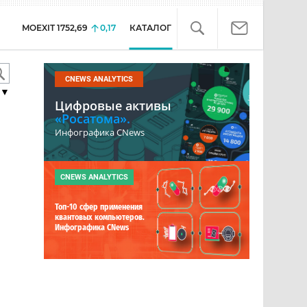
MOEXIT
1752,69
0,17
КАТАЛОГ
CNEWS ANALYTICS
▼
Цифровые активы
«Росатома».
Инфографика CNews
CNEWS ANALYTICS
Топ-10 сфер применения
квантовых компьютеров.
Инфографика CNews