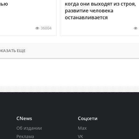
нью
когда они выходят из строя,
развитие человека
останавливается
36004
КАЗАТЬ ЕЩЕ
CNews
Соцсети
Об издании
Max
Реклама
VK