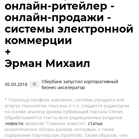
онлайн-ритейлер -
онлайн-продажи -
системы электронной
коммерции
+
Эрман Михаил
Сбербанк запустил корпоративный
05.03.2018
бизнес-акселератор
* Страница-профиль компании, системы (продукта или
услуги), технологии, персоны и т.п. создается редактором
на основе анализа архива публикаций портала CNews.
Обрабатываются тексты всех редакционных разделов
(
новости
, включая "Главные новости",
статьи
,
аналитические обзоры рынков, интервью, а также
содержание партнёрских проектов). Таким образом, чем