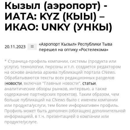
Кызыл (аэропорт) -
ИАТА: KYZ (КЫЫ) –
ИКАО: UNKY (УНКЫ)
«Аэропорт Кызыл» Республики Тыва
20.11.2023
перешел на оптику «Ростелекома»
* Страница-профиль компании, системы (продукта или
услуги), технологии, персоны и т.п. создается редактором
на основе анализа архива публикаций портала CNews.
Обрабатываются тексты всех редакционных разделов
(
новости
, включая "Главные новости",
статьи
,
аналитические обзоры рынков, интервью, а также
содержание партнёрских проектов). Таким образом, чем
больше публикаций на CNews было с именем компании
или продукта/услуги, тем более информативен профиль.
Профиль может быть дополнен (обогащен) дополнительной
информацией, в т.ч. презентацией о компании или
продукте/услуге.