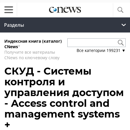
Разделы
Индексная книга (каталог)
CNews
*
Все категории
199231
▼
Получите все материалы
CNews по ключевому слову
СКУД - Системы
контроля и
управления доступом
- Access control and
management systems
+