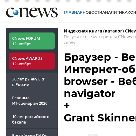
ГЛАВНАЯ
НОВОСТИ
АНАЛИТИКА
КО
Индексная книга (каталог) CNe
Получите все материалы CNews 
CNews FORUM
слову
12 ноября
Браузер - Ве
CNews AWARDS
12 ноября
Интернет-об
browser - Ве
30 лет рынку ERP
в России
navigator
Главные
+
ИТ-сценарии
2026
Grant Skinne
10 лет российского
бэкапа
Российские ПАКи