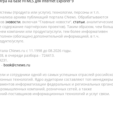
гра на базе HTML5 для Internet Explorer 9
темы (продукта или услуги), технологии, персоны и т.п.
 анализа архива публикаций портала CNews. Обрабатываются
ов (
новости
, включая "Главные новости",
статьи
, аналитически
е содержание партнёрских проектов). Таким образом, чем боль
нем компании или продукта/услуги, тем более информативен
полнен (обогащен) дополнительной информацией, в т.ч.
дукте/услуге.
ала CNews.ru c 11.1998 до 08.2026 годы.
8, в очереди разбора - 724413.
9231.
 -
book@cnews.ru
ели и сотрудники одной из самых успешных отраслей российск
онных технологий. Ядро аудитории составляют топ-менеджеры
таментов информатизации федеральных и региональных орган
 промышленных компаний, розничных сетей, а также
аний-поставщиков информационных технологий и услуг связи.