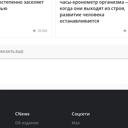
остепенно заселяет
часы-хронометр организма 
нью
когда они выходят из строя,
развитие человека
останавливается
36386
КАЗАТЬ ЕЩЕ
CNews
Соцсети
Об издании
Max