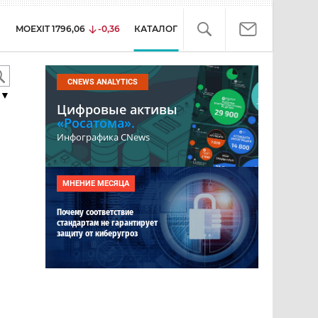
MOEXIT
1796,06
-0,36
КАТАЛОГ
CNEWS ANALYTICS
▼
Цифровые активы
«Росатома».
Инфографика CNews
МНЕНИЕ МЕСЯЦА
Почему соответствие
стандартам не гарантирует
защиту от киберугроз