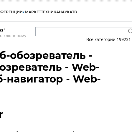
НФЕРЕНЦИИ
МАРКЕТ
ТЕХНИКА
НАУКА
ТВ
ws
*
по ключевому
Все категории
199231
б-обозреватель -
озреватель - Web-
б-навигатор - Web-
r