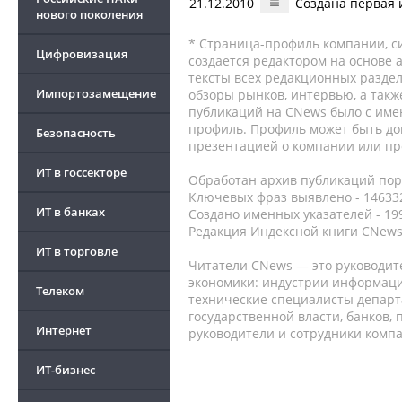
21.12.2010
Создана первая и
нового поколения
* Страница-профиль компании, сис
Цифровизация
создается редактором на основе
тексты всех редакционных раздел
Импортозамещение
обзоры рынков, интервью, а такж
публикаций на CNews было с име
профиль. Профиль может быть до
Безопасность
презентацией о компании или про
ИТ в госсекторе
Обработан архив публикаций порт
Ключевых фраз выявлено - 146332
ИТ в банках
Создано именных указателей - 19
Редакция Индексной книги CNews
ИТ в торговле
Читатели CNews — это руководит
экономики: индустрии информаци
Телеком
технические специалисты депар
государственной власти, банков,
Интернет
руководители и сотрудники комп
ИТ-бизнес