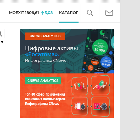
MOEXIT
1806,61
3,08
КАТАЛОГ
CNEWS ANALYTICS
▼
Цифровые активы
«Росатома».
Инфографика CNews
CNEWS ANALYTICS
Топ-10 сфер применения
квантовых компьютеров.
Инфографика CNews