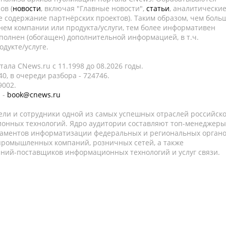
ов (
новости
, включая "Главные новости",
статьи
, аналитически
е содержание партнёрских проектов). Таким образом, чем боль
нем компании или продукта/услуги, тем более информативен
полнен (обогащен) дополнительной информацией, в т.ч.
дукте/услуге.
ала CNews.ru c 11.1998 до 08.2026 годы.
0, в очереди разбора - 724746.
9002.
 -
book@cnews.ru
ели и сотрудники одной из самых успешных отраслей российск
онных технологий. Ядро аудитории составляют топ-менеджеры
таментов информатизации федеральных и региональных орган
 промышленных компаний, розничных сетей, а также
аний-поставщиков информационных технологий и услуг связи.