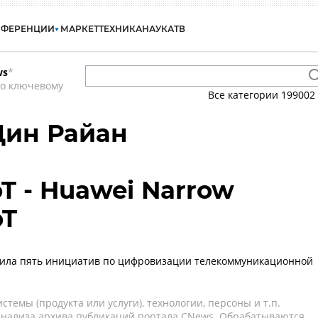
НФЕРЕНЦИИ
МАРКЕТ
ТЕХНИКА
НАУКА
ТВ
ws
*
по ключевому
Все категории
199002
 Дин Райан
T - Huawei Narrow
oT
вила пять инициатив по цифровизации телекоммуникационной
темы (продукта или услуги), технологии, персоны и т.п.
 анализа архива публикаций портала CNews. Обрабатываются