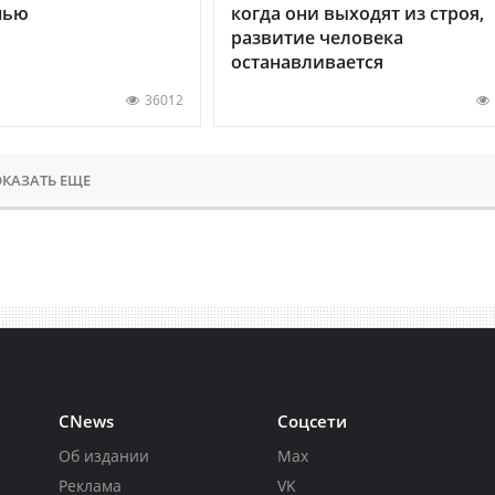
нью
когда они выходят из строя,
развитие человека
останавливается
36012
КАЗАТЬ ЕЩЕ
CNews
Соцсети
Об издании
Max
Реклама
VK