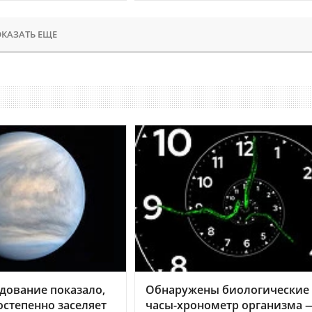
КАЗАТЬ ЕЩЕ
дование показало,
Обнаружены биологические
остепенно заселяет
часы-хронометр организма 