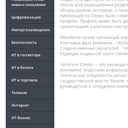
нового поколения
тексты всех редакционных раздел
обзоры рынков, интервью, а такж
публикаций на CNews было с име
Цифровизация
профиль. Профиль может быть до
презентацией о компании или про
Импортозамещение
Обработан архив публикаций порт
Безопасность
Ключевых фраз выявлено - 146264
Создано именных указателей - 19
Редакция Индексной книги CNews
ИТ в госсекторе
Читатели CNews — это руководит
ИТ в банках
экономики: индустрии информаци
технические специалисты депар
ИТ в торговле
государственной власти, банков,
руководители и сотрудники комп
Телеком
Интернет
ИТ-бизнес