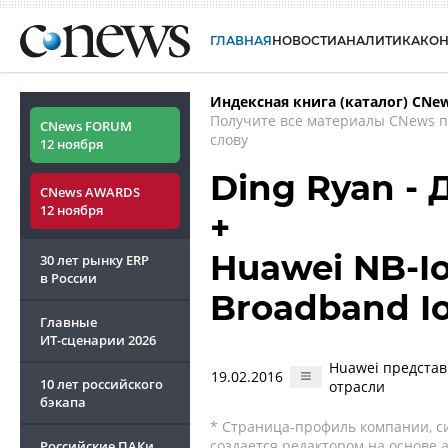
ГЛАВНАЯ
НОВОСТИ
АНАЛИТИКА
КО
Индексная книга (каталог) CNe
Получите все материалы CNews 
CNews FORUM
слову
12 ноября
Ding Ryan -
CNews AWARDS
12 ноября
+
Huawei NB-Io
30 лет рынку ERP
в России
Broadband I
Главные
ИТ-сценарии
2026
Huawei предста
19.02.2016
10 лет российского
отрасли
бэкапа
* Страница-профиль компании, сис
создается редактором на основе
Российские ПАКи