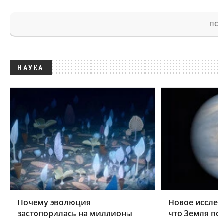
ПО
НАУКА
Почему эволюция
Новое иссле
застопорилась на миллионы
что Земля п