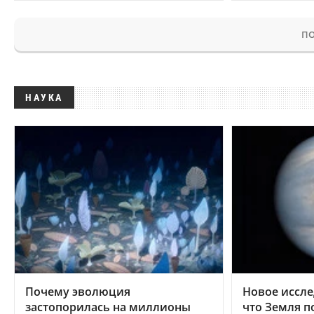
ПО
НАУКА
Почему эволюция
Новое иссле
застопорилась на миллионы
что Земля п