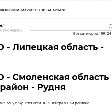
НФЕРЕНЦИИ
МАРКЕТ
ТЕХНИКА
НАУКА
ТВ
ws
*
по ключевому
Все категории
199124
 - Липецкая область -
О - Смоленская область 
район - Рудня
ил зону покрытия сети 3G в Центральном регионе