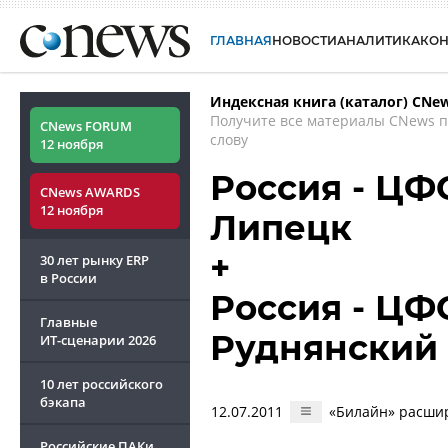
ГЛАВНАЯ
НОВОСТИ
АНАЛИТИКА
КО
Индексная книга (каталог) CNe
Получите все материалы CNews 
CNews FORUM
слову
12 ноября
Россия - ЦФО
CNews AWARDS
12 ноября
Липецк
+
30 лет рынку ERP
в России
Россия - ЦФ
Главные
Руднянский 
ИТ-сценарии
2026
10 лет российского
бэкапа
12.07.2011
«Билайн» расшир
Российские ПАКи