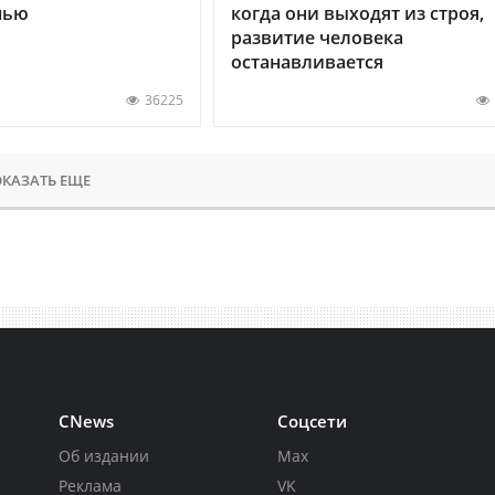
нью
когда они выходят из строя,
развитие человека
останавливается
36225
КАЗАТЬ ЕЩЕ
CNews
Соцсети
Об издании
Max
Реклама
VK