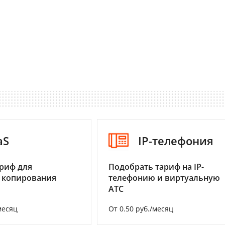
aS
IP-телефония
риф для
Подобрать тариф на IP-
 копирования
телефонию и виртуальную
АТС
месяц
От 0.50 руб./месяц