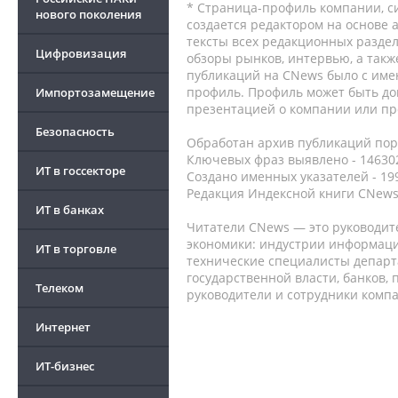
* Страница-профиль компании, сис
нового поколения
создается редактором на основе
тексты всех редакционных раздел
Цифровизация
обзоры рынков, интервью, а такж
публикаций на CNews было с име
профиль. Профиль может быть до
Импортозамещение
презентацией о компании или про
Безопасность
Обработан архив публикаций порт
Ключевых фраз выявлено - 146302
ИТ в госсекторе
Создано именных указателей - 19
Редакция Индексной книги CNews
ИТ в банках
Читатели CNews — это руководит
экономики: индустрии информаци
ИТ в торговле
технические специалисты депар
государственной власти, банков,
Телеком
руководители и сотрудники комп
Интернет
ИТ-бизнес