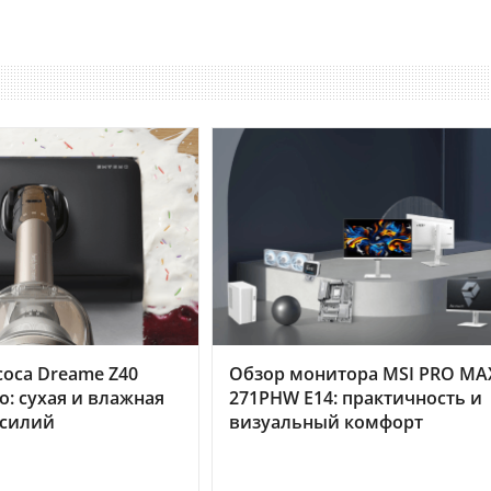
оса Dreame Z40
Обзор монитора MSI PRO MA
o: сухая и влажная
271PHW E14: практичность и
усилий
визуальный комфорт