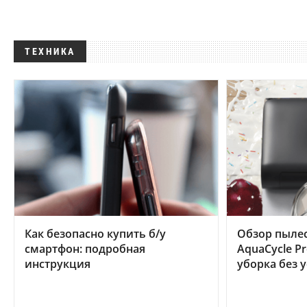
ТЕХНИКА
Как безопасно купить б/у
Обзор пылес
смартфон: подробная
AquaCycle Pr
инструкция
уборка без 