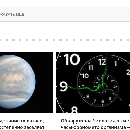
КАЗАТЬ ЕЩЕ
дование показало,
Обнаружены биологические
остепенно заселяет
часы-хронометр организма 