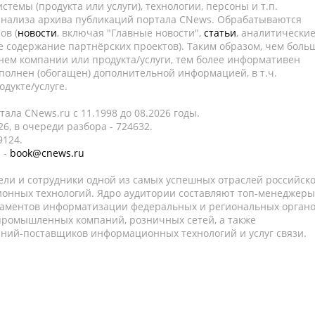
темы (продукта или услуги), технологии, персоны и т.п.
 анализа архива публикаций портала CNews. Обрабатываются
ов (
новости
, включая "Главные новости",
статьи
, аналитически
е содержание партнёрских проектов). Таким образом, чем боль
нем компании или продукта/услуги, тем более информативен
полнен (обогащен) дополнительной информацией, в т.ч.
дукте/услуге.
ала CNews.ru c 11.1998 до 08.2026 годы.
6, в очереди разбора - 724632.
9124.
 -
book@cnews.ru
ели и сотрудники одной из самых успешных отраслей российск
онных технологий. Ядро аудитории составляют топ-менеджеры
таментов информатизации федеральных и региональных орган
 промышленных компаний, розничных сетей, а также
аний-поставщиков информационных технологий и услуг связи.