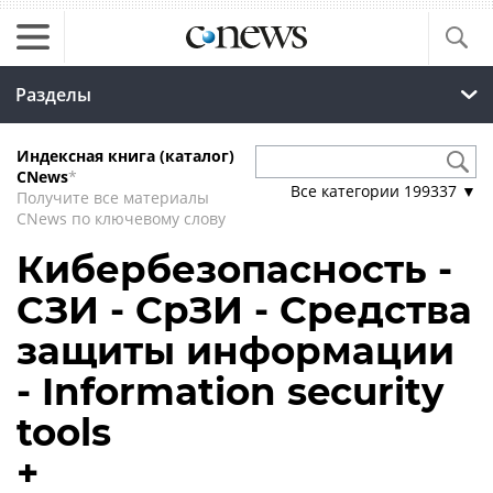
Разделы
Индексная книга (каталог)
CNews
*
Все категории
199337
▼
Получите все материалы
CNews по ключевому слову
Кибербезопасность -
СЗИ - СрЗИ - Средства
защиты информации
- Information security
tools
+