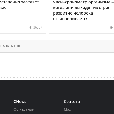
остепенно заселяет
часы-хронометр организма 
нью
когда они выходят из строя,
развитие человека
останавливается
36357
КАЗАТЬ ЕЩЕ
CNews
Соцсети
Об издании
Max