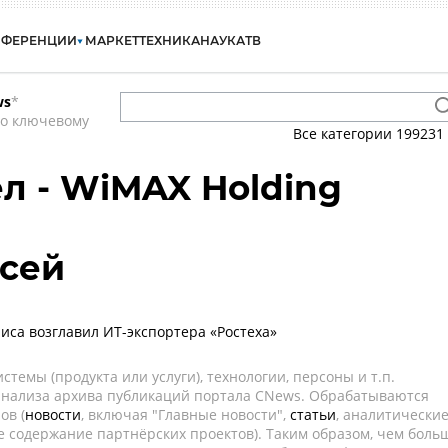
НФЕРЕНЦИИ
МАРКЕТ
ТЕХНИКА
НАУКА
ТВ
ws
*
по ключевому
Все категории
199231
ел - WiMAX Holding
ксей
иса возглавил ИТ-экспортера «Ростеха»
темы (продукта или услуги), технологии, персоны и т.п.
 анализа архива публикаций портала CNews. Обрабатываются
ов (
новости
, включая "Главные новости",
статьи
, аналитически
е содержание партнёрских проектов). Таким образом, чем боль