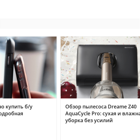
но купить б/у
Обзор пылесоса Dreame Z40
подробная
AquaCycle Pro: сухая и влажн
уборка без усилий