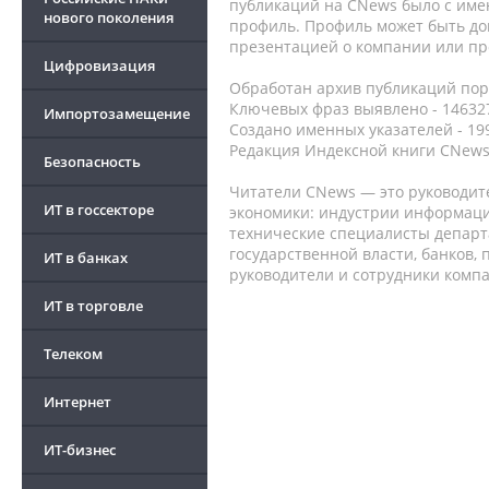
публикаций на CNews было с име
нового поколения
профиль. Профиль может быть до
презентацией о компании или про
Цифровизация
Обработан архив публикаций порт
Ключевых фраз выявлено - 146327
Импортозамещение
Создано именных указателей - 19
Редакция Индексной книги CNews
Безопасность
Читатели CNews — это руководит
ИТ в госсекторе
экономики: индустрии информаци
технические специалисты депар
государственной власти, банков,
ИТ в банках
руководители и сотрудники комп
ИТ в торговле
Телеком
Интернет
ИТ-бизнес