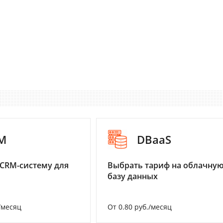
M
DBaaS
CRM-систему для
Выбрать тариф на облачну
базу данных
/месяц
От 0.80 руб./месяц