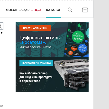
MOEXIT
1802,50
-0,23
КАТАЛОГ
CNEWS ANALYTICS
▼
Цифровые активы
«Росатома».
Инфографика CNews
ТЕХНОЛОГИЯ МЕСЯЦА
Как выбрать сервер
для ЦОД и не прогадать
в перспективе
е
ше