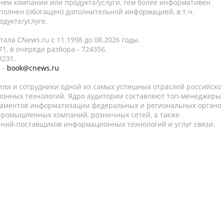
нем компании или продукта/услуги, тем более информативен
полнен (обогащен) дополнительной информацией, в т.ч.
дукте/услуге.
ала CNews.ru c 11.1998 до 08.2026 годы.
1, в очереди разбора - 724356.
9231.
 -
book@cnews.ru
ели и сотрудники одной из самых успешных отраслей российск
онных технологий. Ядро аудитории составляют топ-менеджеры
таментов информатизации федеральных и региональных орган
 промышленных компаний, розничных сетей, а также
аний-поставщиков информационных технологий и услуг связи.