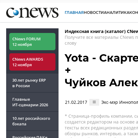
ГЛАВНАЯ
НОВОСТИ
АНАЛИТИКА
КО
Индексная книга (каталог) CNe
Получите все материалы CNews 
CNews FORUM
слову
12 ноября
Yota - Скарт
CNews AWARDS
12 ноября
+
Чуйков Але
30 лет рынку ERP
в России
Главные
21.02.2017
Экс-мэр Иннопол
ИТ-сценарии
2026
* Страница-профиль компании, сис
10 лет российского
создается редактором на основе
бэкапа
тексты всех редакционных раздел
обзоры рынков, интервью, а такж
Российские ПАКи