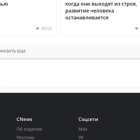
нью
когда они выходят из строя,
развитие человека
останавливается
36225
КАЗАТЬ ЕЩЕ
CNews
Соцсети
Об издании
Max
Реклама
VK