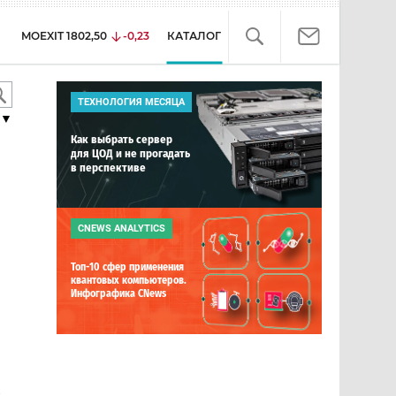
MOEXIT
1802,50
-0,23
КАТАЛОГ
ТЕХНОЛОГИЯ МЕСЯЦА
▼
Как выбрать сервер
для ЦОД и не прогадать
в перспективе
CNEWS ANALYTICS
Топ-10 сфер применения
квантовых компьютеров.
Инфографика CNews
е