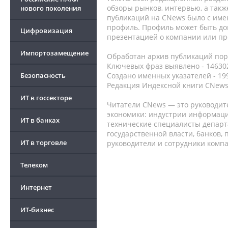
обзоры рынков, интервью, а такж
нового поколения
публикаций на CNews было с име
профиль. Профиль может быть до
Цифровизация
презентацией о компании или про
Импортозамещение
Обработан архив публикаций порт
Ключевых фраз выявлено - 146302
Безопасность
Создано именных указателей - 19
Редакция Индексной книги CNews
ИТ в госсекторе
Читатели CNews — это руководит
экономики: индустрии информаци
ИТ в банках
технические специалисты депар
государственной власти, банков,
ИТ в торговле
руководители и сотрудники комп
Телеком
Интернет
ИТ-бизнес