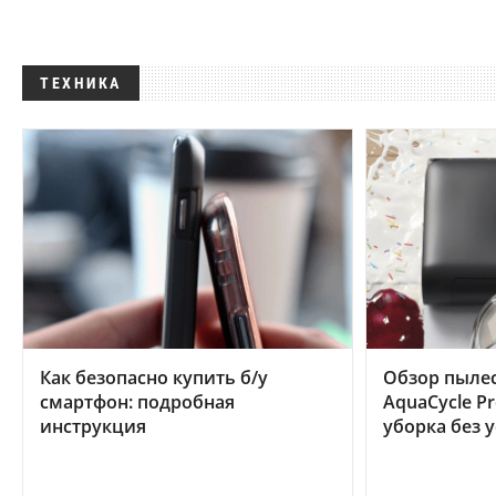
ТЕХНИКА
Как безопасно купить б/у
Обзор пылес
смартфон: подробная
AquaCycle Pr
инструкция
уборка без 