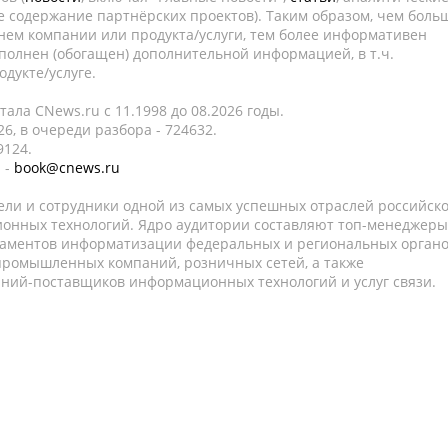
е содержание партнёрских проектов). Таким образом, чем боль
нем компании или продукта/услуги, тем более информативен
полнен (обогащен) дополнительной информацией, в т.ч.
дукте/услуге.
ала CNews.ru c 11.1998 до 08.2026 годы.
6, в очереди разбора - 724632.
9124.
 -
book@cnews.ru
ели и сотрудники одной из самых успешных отраслей российск
онных технологий. Ядро аудитории составляют топ-менеджеры
таментов информатизации федеральных и региональных орган
 промышленных компаний, розничных сетей, а также
аний-поставщиков информационных технологий и услуг связи.