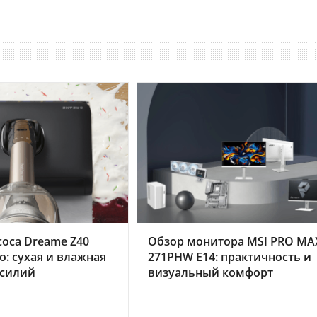
оса Dreame Z40
Обзор монитора MSI PRO MA
o: сухая и влажная
271PHW E14: практичность и
усилий
визуальный комфорт