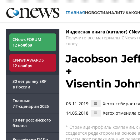
ГЛАВНАЯ
НОВОСТИ
АНАЛИТИКА
КО
Индексная книга (каталог) CNe
Получите все материалы CNews 
CNews FORUM
слову
12 ноября
Jacobson Je
CNews AWARDS
12 ноября
+
Visentin Joh
30 лет рынку ERP
в России
Главные
06.11.2019
Xerox собираетс
ИТ-сценарии
2026
14.05.2018
Xerox отменила с
10 лет российского
бэкапа
* Страница-профиль компании, сис
создается редактором на основе
тексты всех редакционных раздел
Российские ПАКи