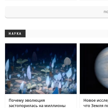
ПО
НАУКА
Почему эволюция
Новое иссле
застопорилась на миллионы
что Земля п