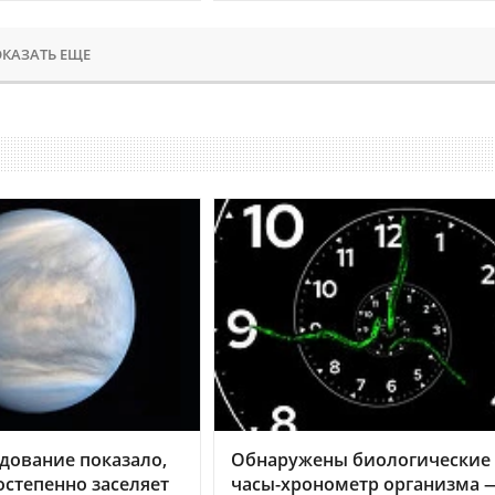
КАЗАТЬ ЕЩЕ
дование показало,
Обнаружены биологические
остепенно заселяет
часы-хронометр организма 