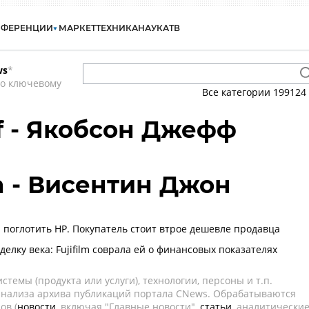
НФЕРЕНЦИИ
МАРКЕТ
ТЕХНИКА
НАУКА
ТВ
ws
*
по ключевому
Все категории
199124
ff - Якобсон Джефф
n - Висентин Джон
я поглотить HP. Покупатель стоит втрое дешевле продавца
делку века: Fujifilm соврала ей о финансовых показателях
темы (продукта или услуги), технологии, персоны и т.п.
 анализа архива публикаций портала CNews. Обрабатываются
ов (
новости
, включая "Главные новости",
статьи
, аналитически