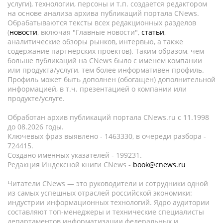
услуги), технологии, персоны и т.п. создается редактором
на основе анализа архива публикаций портала CNews.
Обрабатываются тексты всех редакционных разделов
(
новости
, включая "Главные новости",
статьи
,
аналитические обзоры рынков, интервью, а также
содержание партнёрских проектов). Таким образом, чем
больше публикаций на CNews было с именем компании
или продукта/услуги, тем более информативен профиль.
Профиль может быть дополнен (обогащен) дополнительной
информацией, в т.ч. презентацией о компании или
продукте/услуге.
Обработан архив публикаций портала CNews.ru c 11.1998
до 08.2026 годы.
Ключевых фраз выявлено - 1463330, в очереди разбора -
724415.
Создано именных указателей - 199231.
Редакция Индексной книги CNews -
book@cnews.ru
Читатели CNews — это руководители и сотрудники одной
из самых успешных отраслей российской экономики:
индустрии информационных технологий. Ядро аудитории
составляют топ-менеджеры и технические специалисты
департаментов информатизации федеральных и