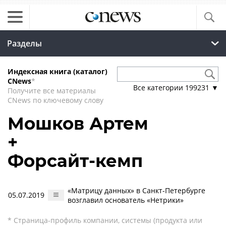
Разделы
Индексная книга (каталог)
CNews
*
Все категории
199231
▼
Получите все материалы
CNews по ключевому слову
Мошков Артем
+
Форсайт-кемп
«Матрицу данных» в Санкт-Петербурге
05.07.2019
возглавил основатель «Нетрики»
* Страница-профиль компании, системы (продукта или