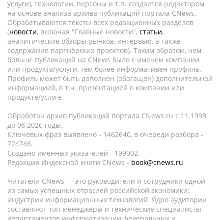
услуги), технологии, персоны и т.п. создается редактором
на основе анализа архива публикаций портала CNews.
Обрабатываются тексты всех редакционных разделов
(
новости
, включая "Главные новости",
статьи
,
аналитические обзоры рынков, интервью, а также
содержание партнёрских проектов). Таким образом, чем
больше публикаций на CNews было с именем компании
или продукта/услуги, тем более информативен профиль.
Профиль может быть дополнен (обогащен) дополнительной
информацией, в т.ч. презентацией о компании или
продукте/услуге.
Обработан архив публикаций портала CNews.ru c 11.1998
до 08.2026 годы.
Ключевых фраз выявлено - 1462640, в очереди разбора -
724746.
Создано именных указателей - 199002.
Редакция Индексной книги CNews -
book@cnews.ru
Читатели CNews — это руководители и сотрудники одной
из самых успешных отраслей российской экономики:
индустрии информационных технологий. Ядро аудитории
составляют топ-менеджеры и технические специалисты
департаментов информатизации федеральных и