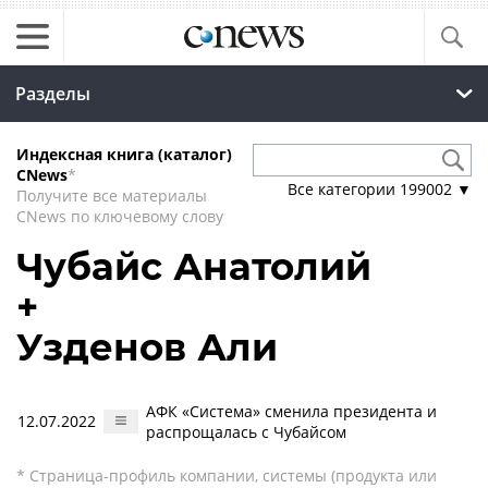
Разделы
Индексная книга (каталог)
CNews
*
Все категории
199002
▼
Получите все материалы
CNews по ключевому слову
Чубайс Анатолий
+
Узденов Али
АФК «Система» сменила президента и
12.07.2022
распрощалась с Чубайсом
* Страница-профиль компании, системы (продукта или