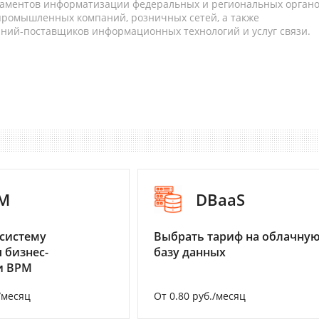
таментов информатизации федеральных и региональных орган
 промышленных компаний, розничных сетей, а также
аний-поставщиков информационных технологий и услуг связи.
M
DBaaS
систему
Выбрать тариф на облачну
 бизнес-
базу данных
и BPM
/месяц
От 0.80 руб./месяц