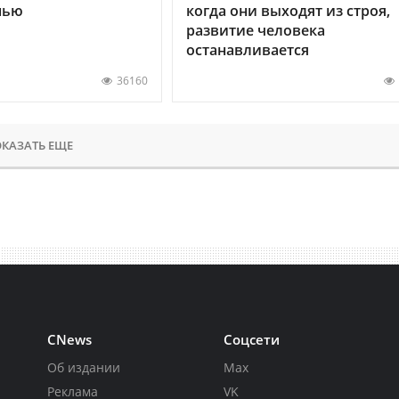
нью
когда они выходят из строя,
развитие человека
останавливается
36160
КАЗАТЬ ЕЩЕ
CNews
Соцсети
Об издании
Max
Реклама
VK