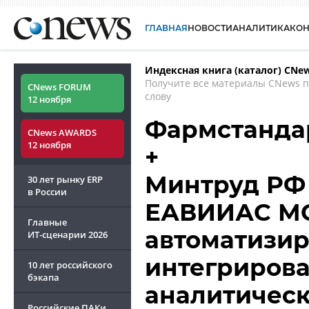
ГЛАВНАЯ
НОВОСТИ
АНАЛИТИКА
КО
Индексная книга (каталог) CNe
Получите все материалы CNews 
CNews FORUM
слову
12 ноября
Фармстанда
CNews AWARDS
12 ноября
+
Минтруд РФ 
30 лет рынку ERP
в России
ЕАВИИАС МС
Главные
автоматизир
ИТ-сценарии
2026
интегриров
10 лет российского
бэкапа
аналитическ
Российские ПАКи