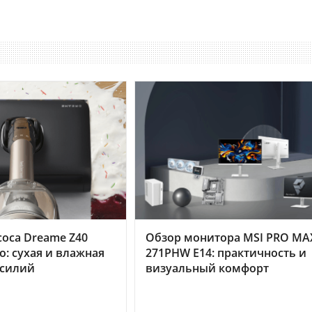
оса Dreame Z40
Обзор монитора MSI PRO MA
o: сухая и влажная
271PHW E14: практичность и
усилий
визуальный комфорт