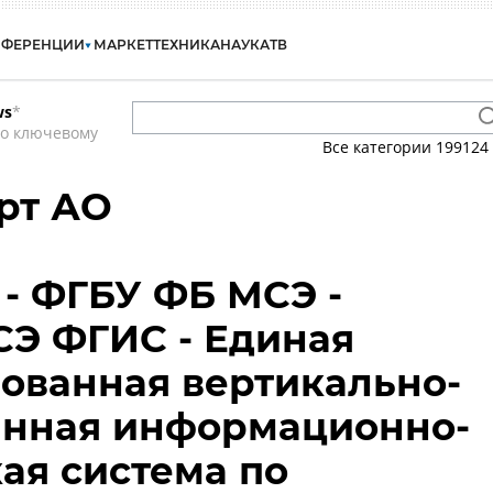
НФЕРЕНЦИИ
МАРКЕТ
ТЕХНИКА
НАУКА
ТВ
ws
*
по ключевому
Все категории
199124
рт АО
- ФГБУ ФБ МСЭ -
Э ФГИС - Единая
ованная вертикально-
анная информационно-
ая система по