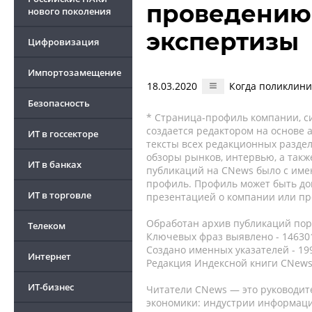
проведению
нового поколения
экспертизы
Цифровизация
Импортозамещение
18.03.2020
Когда поликлини
Безопасность
* Страница-профиль компании, сис
создается редактором на основе
ИТ в госсекторе
тексты всех редакционных раздел
обзоры рынков, интервью, а такж
ИТ в банках
публикаций на CNews было с име
профиль. Профиль может быть до
ИТ в торговле
презентацией о компании или про
Обработан архив публикаций порт
Телеком
Ключевых фраз выявлено - 146301
Создано именных указателей - 19
Интернет
Редакция Индексной книги CNews
ИТ-бизнес
Читатели CNews — это руководит
экономики: индустрии информаци