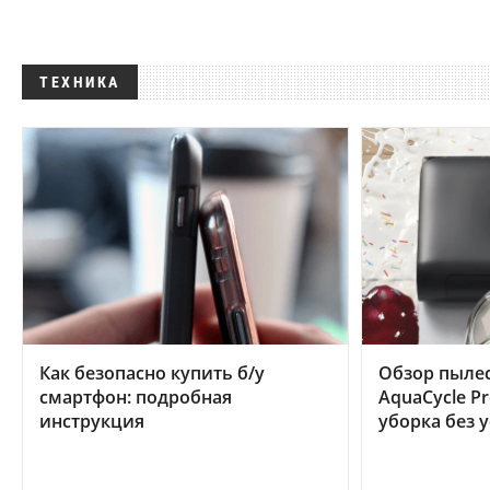
ТЕХНИКА
Как безопасно купить б/у
Обзор пылес
смартфон: подробная
AquaCycle Pr
инструкция
уборка без 