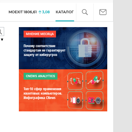
MOEXIT
1806,61
3,08
КАТАЛОГ
МНЕНИЕ МЕСЯЦА
▼
Почему соответствие
стандартам не гарантирует
защиту от киберугроз
CNEWS ANALYTICS
Топ-10 сфер применения
квантовых компьютеров.
Инфографика CNews