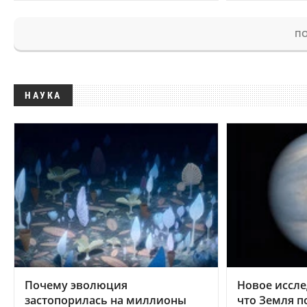
ПО
НАУКА
Почему эволюция
Новое иссле
застопорилась на миллионы
что Земля п