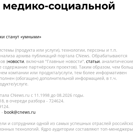
 медико-социальной
ки станут «умными»
темы (продукта или услуги), технологии, персоны и т.п.
 анализа архива публикаций портала CNews. Обрабатываются
ов (
новости
, включая "Главные новости",
статьи
, аналитически
е содержание партнёрских проектов). Таким образом, чем боль
нем компании или продукта/услуги, тем более информативен
полнен (обогащен) дополнительной информацией, в т.ч.
дукте/услуге.
ала CNews.ru c 11.1998 до 08.2026 годы.
8, в очереди разбора - 724624.
9124.
 -
book@cnews.ru
ели и сотрудники одной из самых успешных отраслей российск
онных технологий. Ядро аудитории составляют топ-менеджеры