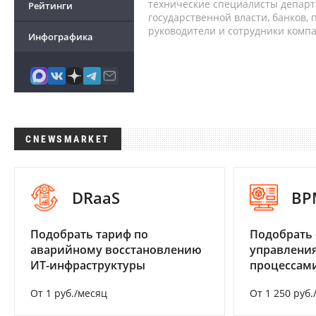
технические специалисты депар
Рейтинги
государственной власти, банков,
руководители и сотрудники комп
Инфографика
CNEWSMARKET
DRaaS
BP
Подобрать тариф по
Подобрать 
аварийному восстановлению
управления
ИТ-инфраструктуры
процессам
От 1 руб./месяц
От 1 250 руб.