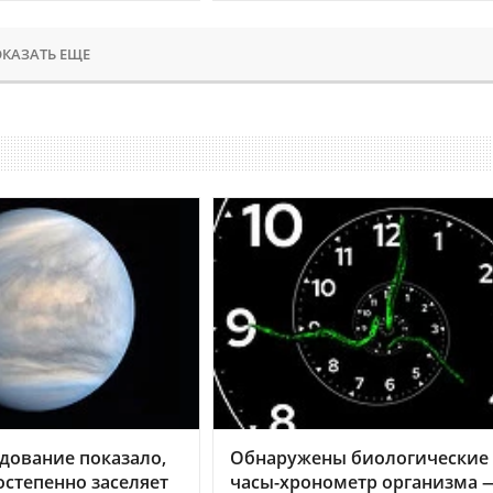
КАЗАТЬ ЕЩЕ
дование показало,
Обнаружены биологические
остепенно заселяет
часы-хронометр организма 